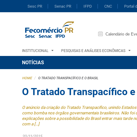
Sesc PR
Senac PR
IFPD
CNC
Portal 
Calendário de Ev
INSTITUCIONAL
PESQUISAS E ANÁLISES ECONÔMICAS
NOTÍCIAS
/
HOME
O TRATADO TRANSPACÍFICO E O BRASIL
O Tratado Transpacífico e 
O anúncio da criação do Tratado Transpacífico, unindo Estados 
como bomba nos órgãos governamentais brasileiros. Não foi o 
explicações sobre a possibilidade do Brasil entrar mais tarde no
com a […]
20/11/2015