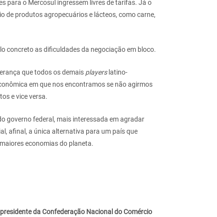
 para o Mercosul ingressem livres de tarifas. Já o
io de produtos agropecuários e lácteos, como carne,
lo concreto as dificuldades da negociação em bloco.
iderança que todos os demais
players
latino-
 econômica em que nos encontramos se não agirmos
os e vice versa.
 do governo federal, mais interessada em agradar
ial, afinal, a única alternativa para um país que
te maiores economias do planeta.
-presidente da Confederação Nacional do Comércio