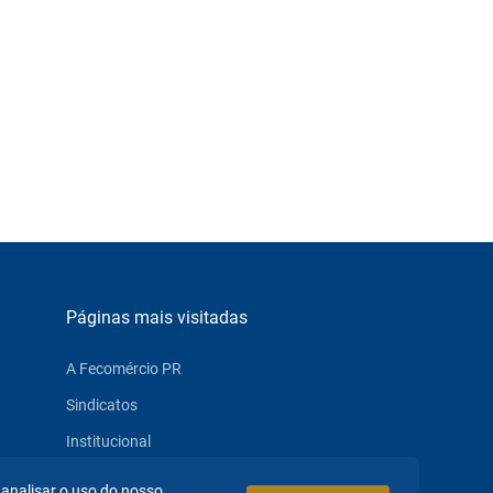
Páginas mais visitadas
A Fecomércio PR
Sindicatos
Institucional
Atuação
 analisar o uso do nosso