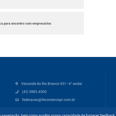
ica para encontro com empresários
Visconde do Rio Branco 931 • 6° andar
(41) 3883.4500
federacao@fecomerciopr.com.br
 na navegação, bem como auxiliar nossa capacidade de fornecer feedback,