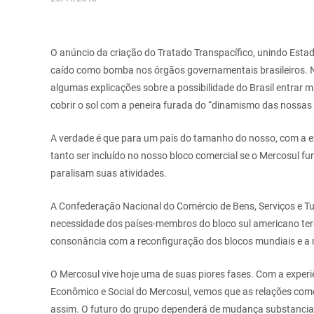
O anúncio da criação do Tratado Transpacífico, unindo Estad
caído como bomba nos órgãos governamentais brasileiros. Nã
algumas explicações sobre a possibilidade do Brasil entrar m
cobrir o sol com a peneira furada do “dinamismo das nossas 
A verdade é que para um país do tamanho do nosso, com a e
tanto ser incluído no nosso bloco comercial se o Mercosul 
paralisam suas atividades.
A Confederação Nacional do Comércio de Bens, Serviços e T
necessidade dos países-membros do bloco sul americano terem
consonância com a reconfiguração dos blocos mundiais e a 
O Mercosul vive hoje uma de suas piores fases. Com a expe
Econômico e Social do Mercosul, vemos que as relações come
assim. O futuro do grupo dependerá de mudança substancial 