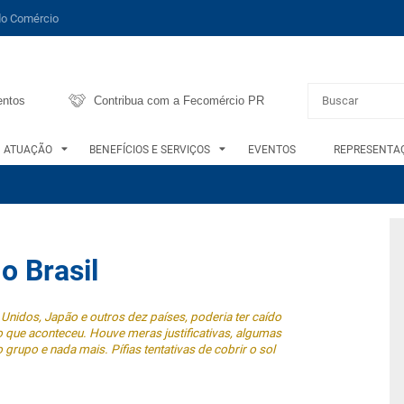
do Comércio
entos
Contribua com a Fecomércio PR
ATUAÇÃO
BENEFÍCIOS E SERVIÇOS
EVENTOS
REPRESENTAÇ
o Brasil
Unidos, Japão e outros dez países, poderia ter caído
que aconteceu. Houve meras justificativas, algumas
 grupo e nada mais. Pífias tentativas de cobrir o sol