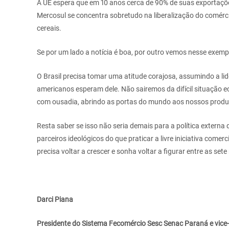
A UE espera que em 10 anos cerca de 90% de suas exportações
Mercosul se concentra sobretudo na liberalização do comérc
cereais.
Se por um lado a notícia é boa, por outro vemos nesse exemp
O Brasil precisa tomar uma atitude corajosa, assumindo a l
americanos esperam dele. Não sairemos da difícil situação
com ousadia, abrindo as portas do mundo aos nossos produt
Resta saber se isso não seria demais para a política externa
parceiros ideológicos do que praticar a livre iniciativa comerc
precisa voltar a crescer e sonha voltar a figurar entre as se
Darci Piana
Presidente do Sistema Fecomércio Sesc Senac Paraná e vice