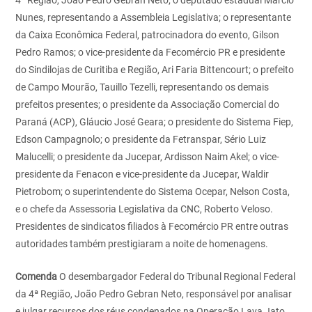
4ª
Região, João Pedro Gebran Neto; o deputado estadual Marcio
Nunes, representando a Assembleia Legislativa; o representante
da Caixa Econômica Federal, patrocinadora do evento, Gilson
Pedro Ramos; o vice-presidente da Fecomércio PR e presidente
do Sindilojas de Curitiba e Região, Ari Faria Bittencourt; o prefeito
de Campo Mourão, Tauillo Tezelli, representando os demais
prefeitos presentes; o presidente da Associação Comercial do
Paraná (ACP), Gláucio José Geara; o presidente do Sistema Fiep,
Edson Campagnolo; o presidente da Fetranspar, Sério Luiz
Malucelli; o presidente da Jucepar, Ardisson Naim Akel;
o vice-
presidente da Fenacon e vice-presidente da Jucepar, Waldir
Pietrobom; o superintendente do Sistema Ocepar, Nelson Costa,
e o chefe da Assessoria Legislativa da CNC, Roberto Veloso.
Presidentes de sindicatos filiados à Fecomércio PR entre outras
autoridades também prestigiaram a noite de homenagens.
Comenda
O desembargador Federal do Tribunal Regional Federal
da 4ª Região, João Pedro Gebran Neto, responsável por analisar
e julgar recursos dos réus condenados na Operação Lava Jato,