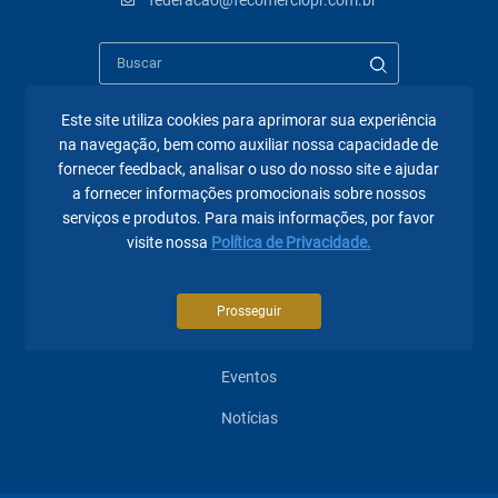
federacao@fecomerciopr.com.br
Este site utiliza cookies para aprimorar sua experiência
na navegação, bem como auxiliar nossa capacidade de
Páginas mais visitadas
fornecer feedback, analisar o uso do nosso site e ajudar
a fornecer informações promocionais sobre nossos
A Fecomércio PR
serviços e produtos. Para mais informações, por favor
visite nossa
Política de Privacidade.
Sindicatos
Institucional
Prosseguir
Atuação
Eventos
Notícias