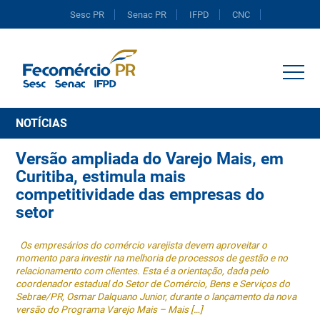
Sesc PR
Senac PR
IFPD
CNC
Portal do Comércio
NOTÍCIAS
Versão ampliada do Varejo Mais, em
Curitiba, estimula mais
competitividade das empresas do
setor
Os empresários do comércio varejista devem aproveitar o
momento para investir na melhoria de processos de gestão e no
relacionamento com clientes. Esta é a orientação, dada pelo
coordenador estadual do Setor de Comércio, Bens e Serviços do
Sebrae/PR, Osmar Dalquano Junior, durante o lançamento da nova
versão do Programa Varejo Mais – Mais […]