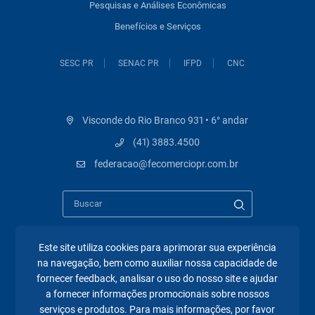
Pesquisas e Análises Econômicas
Benefícios e Serviços
SESC PR
SENAC PR
IFPD
CNC
Visconde do Rio Branco 931 • 6° andar
(41) 3883.4500
federacao@fecomerciopr.com.br
Este site utiliza cookies para aprimorar sua experiência
na navegação, bem como auxiliar nossa capacidade de
Páginas mais visitadas
fornecer feedback, analisar o uso do nosso site e ajudar
a fornecer informações promocionais sobre nossos
A Fecomércio PR
serviços e produtos. Para mais informações, por favor