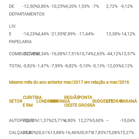
DE
-12,50%
-3,86%
-10,25%
-9,20%
1,53%
-7%
2,72%
-9,12%
DEPARTAMENTOS
LIV.
E
-14,23%
-4,44%
-21,95%
7,89%
-17,44%
–
13,38%
-14,12%
PAPELARIA
COMBUSTÍVEIS
-22,18%
-0,34%
-16,08%
-17,51%
-10,74%
-2,65%
-44,12%
-13,57%
TOTAL
-0,82%
-1,47%
-7,99%
-8,82%
-5,10%
-0,13%
-12,03%
-3,12%
Mesmo mês do ano anterior mar/2017 em relação a mar/2016
CURITIBA
REGIÃO
PONTA
SETOR
LONDRINA
MARINGÁ
SUDOESTE
LITORAL
PARANÁ
E RM
OESTE
GROSSA
AUTOPEÇAS
-10,70%
-11,37%
-25,71%
4,80%
12,27%
5,60%
–
-10,04%
CALÇADOS
21,40%
20,61%
13,88%
-16,46%
-30,97%
17,83%
75,08%
15,27%