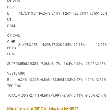
MÓVEIS,
DEC.
E
74,72%
13,04%
-6,64%
5,15%
1,26%
-22,58%
11,63%
51,20%
ÚTIL.
DOM.
ÓTICAS,
CINE-
21,49%
3,15%
14,09%
17,23%
0,55%
10,44%
–
13,57%
FOTO-
SOM
SUPERMERCADOS
-2,64%
-4,78%
-7,08%
6,17%
-6,04%
2,96%
-25,05%
-2,28%
VESTUARIO
E
6,24%
-3,06%
-6,86%
-15,56%
16,53%
5,67%
1,54%
-2,16%
TECIDOS
TOTAL
-1,09%
-2,41%
-8,98%
-1,99%
-2,56%
5,41%
-9,06%
-2,47%
Mês anterior mar/2017 em relação a fev/2017