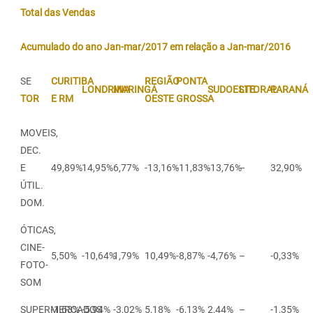
Total das Vendas
Acumulado do ano Jan-mar/2017 em relação a Jan-mar/2016
SE
CURITIBA
REGIÃO
PONTA
LONDRINA
MARINGÁ
SUDOESTE
LITORAL
PARANÁ
TOR
E RM
OESTE
GROSSA
MOVEIS,
DEC.
E
49,89%
14,95%
6,77%
-13,16%
-11,83%
-13,76%
–
32,90%
ÚTIL.
DOM.
ÓTICAS,
CINE-
5,50%
-10,64%
1,79%
10,49%
-8,87%
-4,76%
–
-0,33%
FOTO-
SOM
SUPERMERCADOS
-1,63%
-5,94%
-3,02%
5,18%
-6,13%
2,44%
–
-1,35%