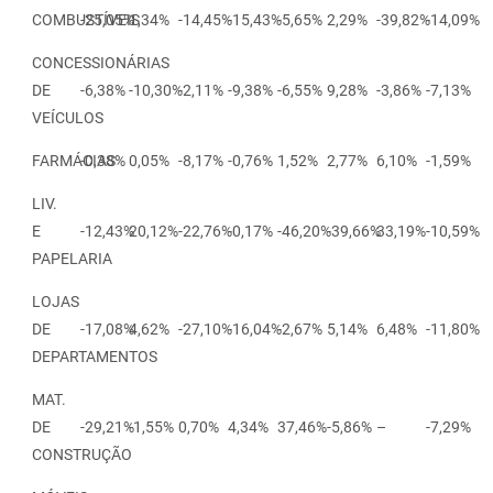
COMBUSTÍVEIS
-25,05%
1,34%
-14,45%
-15,43%
-5,65%
2,29%
-39,82%
-14,09%
CONCESSIONÁRIAS
DE
-6,38%
-10,30%
-2,11%
-9,38%
-6,55%
9,28%
-3,86%
-7,13%
VEÍCULOS
FARMÁCIAS
-0,38%
0,05%
-8,17%
-0,76%
1,52%
2,77%
6,10%
-1,59%
LIV.
E
-12,43%
20,12%
-22,76%
-0,17%
-46,20%
-39,66%
33,19%
-10,59%
PAPELARIA
LOJAS
DE
-17,08%
4,62%
-27,10%
-16,04%
-2,67%
5,14%
6,48%
-11,80%
DEPARTAMENTOS
MAT.
DE
-29,21%
-1,55%
0,70%
4,34%
37,46%
-5,86%
–
-7,29%
CONSTRUÇÃO