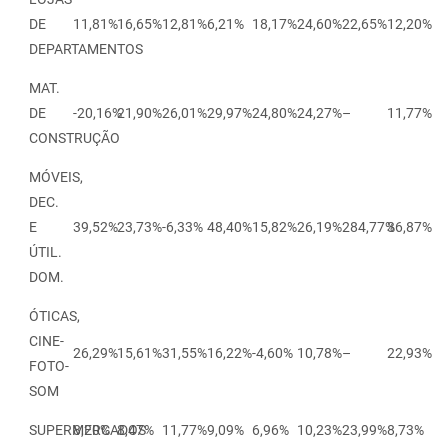
DE
11,81%
16,65%
12,81%
6,21%
18,17%
24,60%
22,65%
12,20%
DEPARTAMENTOS
MAT.
DE
-20,16%
21,90%
26,01%
29,97%
24,80%
24,27%
–
11,77%
CONSTRUÇÃO
MÓVEIS,
DEC.
E
39,52%
23,73%
-6,33%
48,40%
15,82%
26,19%
284,77%
36,87%
ÚTIL.
DOM.
ÓTICAS,
CINE-
26,29%
15,61%
31,55%
16,22%
-4,60%
10,78%
–
22,93%
FOTO-
SOM
SUPERMERCADOS
8,20%
8,47%
11,77%
9,09%
6,96%
10,23%
23,99%
8,73%