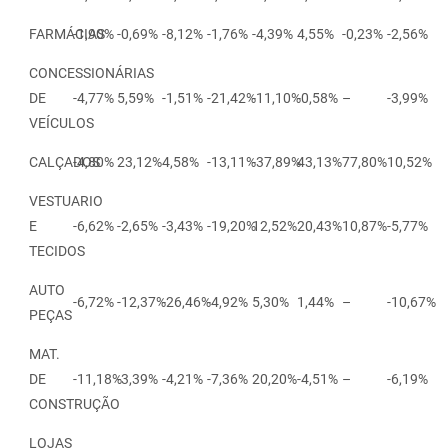
FARMÁCIAS
-1,90%
-0,69%
-8,12%
-1,76%
-4,39%
4,55%
-0,23%
-2,56%
CONCESSIONÁRIAS
DE
-4,77%
5,59%
-1,51%
-21,42%
-11,10%
-0,58%
–
-3,99%
VEÍCULOS
CALÇADOS
-4,80%
23,12%
4,58%
-13,11%
-37,89%
43,13%
77,80%
10,52%
VESTUARIO
E
-6,62%
-2,65%
-3,43%
-19,20%
12,52%
20,43%
10,87%
-5,77%
TECIDOS
AUTO
-6,72%
-12,37%
-26,46%
-4,92%
5,30%
1,44%
–
-10,67%
PEÇAS
MAT.
DE
-11,18%
-3,39%
-4,21%
-7,36%
20,20%
-4,51%
–
-6,19%
CONSTRUÇÃO
LOJAS