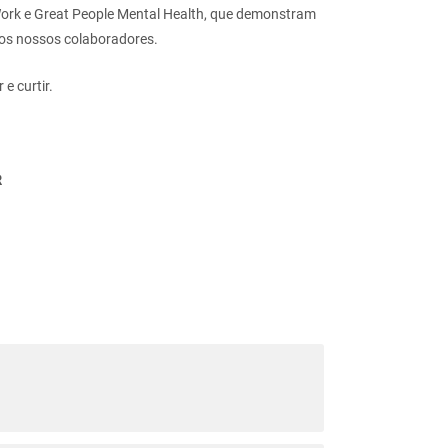
 Work e Great People Mental Health, que demonstram
os nossos colaboradores.
 e curtir.
R