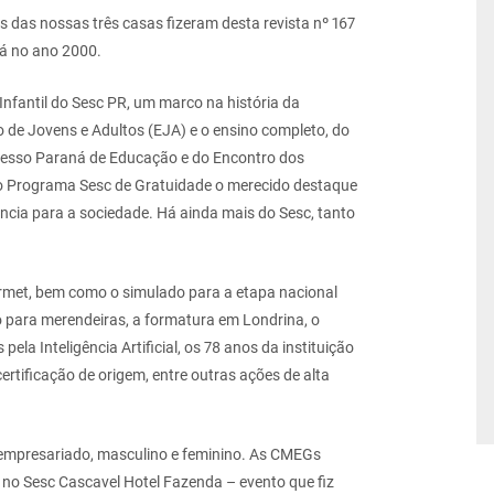
s das nossas três
casas fizeram desta revista nº 167
lá no ano 2000.
fantil do Sesc PR, um marco na história da
 de Jovens e Adultos (EJA) e o ensino completo, do
resso Paraná de Educação e do Encontro dos
o Programa Sesc de Gratuidade o merecido destaque
ância para a sociedade. Há ainda mais do Sesc, tanto
.
met, bem como o simulado para a etapa nacional
para merendeiras, a formatura em Londrina, o
 pela Inteligência
Artificial, os 78 anos da instituição
tificação de origem, entre outras ações de alta
 empresariado, masculino e feminino. As CMEGs
no Sesc Cascavel Hotel Fazenda – evento que fiz