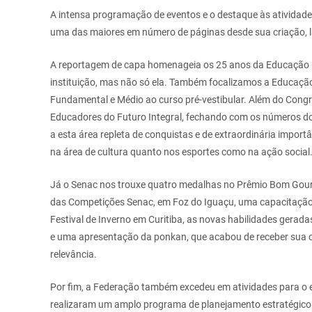
A intensa programação de eventos e o destaque às atividade
uma das maiores em número de páginas
desde sua criação, 
A reportagem de capa homenageia os 25 anos da Educação In
instituição, mas não só ela. Também focalizamos a Educação
Fundamental e Médio ao curso pré-vestibular. Além do Cong
Educadores do Futuro Integral, fechando com os números d
a esta área repleta de conquistas e de extraordinária import
na área
de cultura quanto nos esportes como na ação social
Já o Senac nos trouxe quatro medalhas no Prêmio Bom Gour
das Competições Senac, em Foz do Iguaçu,
uma capacitação 
Festival de Inverno em Curitiba, as novas habilidades geradas
e uma apresentação da ponkan, que acabou de receber sua cer
relevância.
Por fim, a Federação também excedeu em atividades para o
realizaram um amplo programa de
planejamento estratégico 