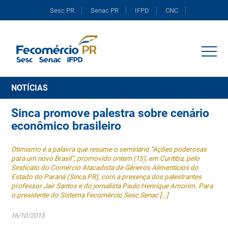
Sesc PR
Senac PR
IFPD
CNC
Portal do Comércio
NOTÍCIAS
Sinca promove palestra sobre cenário
econômico brasileiro
Otimismo é a palavra que resume o seminário “Ações poderosas
para um novo Brasil”, promovido ontem (15), em Curitiba, pelo
Sindicato do Comércio Atacadista de Gêneros Alimentícios do
Estado do Paraná (Sinca PR), com a presença dos palestrantes
professor Jair Santos e do jornalista Paulo Henrique Amorim. Para
o presidente do Sistema Fecomércio Sesc Senac […]
16/10/2013