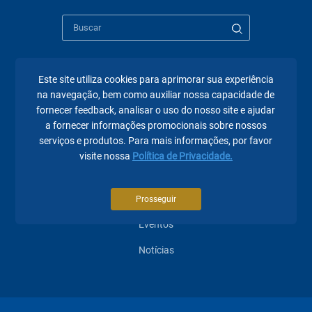
Este site utiliza cookies para aprimorar sua experiência
Páginas mais visitadas
na navegação, bem como auxiliar nossa capacidade de
fornecer feedback, analisar o uso do nosso site e ajudar
A Fecomércio PR
a fornecer informações promocionais sobre nossos
serviços e produtos. Para mais informações, por favor
Sindicatos
visite nossa
Política de Privacidade.
Institucional
Atuação
Prosseguir
Eventos
Notícias