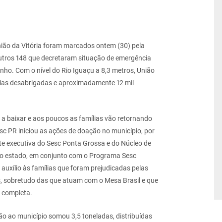
nião da Vitória foram marcados ontem (30) pela
outros 148 que decretaram situação de emergência
nho. Com o nível do Rio Iguaçu a 8,3 metros, União
mílias desabrigadas e aproximadamente 12 mil
 a baixar e aos poucos as famílias vão retornando
c PR iniciou as ações de doação no município, por
te executiva do Sesc Ponta Grossa e do Núcleo de
s do estado, em conjunto com o Programa Sesc
auxílio às famílias que foram prejudicadas pelas
, sobretudo das que atuam com o Mesa Brasil e que
 completa.
ão ao município somou 3,5 toneladas, distribuídas