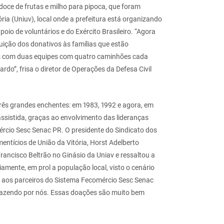
oce de frutas e milho para pipoca, que foram
ria (Uniuv), local onde a prefeitura está organizando
oio de voluntários e do Exército Brasileiro. “Agora
ição dos donativos às famílias que estão
os com duas equipes com quatro caminhões cada
rdo”, frisa o diretor de Operações da Defesa Civil
três grandes enchentes: em 1983, 1992 e agora, em
ssistida, graças ao envolvimento das lideranças
ércio Sesc Senac PR. O presidente do Sindicato dos
mentícios de União da
Vitória, Horst Adelberto
Francisco Beltrão no Ginásio da Uniav e ressaltou a
amente, em prol a população local, visto o cenário
o aos parceiros do Sistema Fecomércio Sesc Senac
 fazendo por nós. Essas doações são muito bem