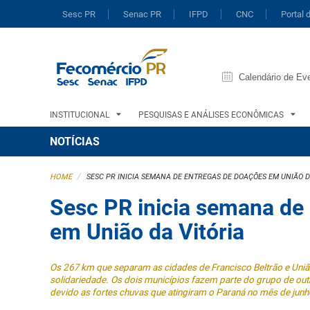
Sesc PR
Senac PR
IFPD
CNC
Portal 
Calendário de Ev
INSTITUCIONAL
PESQUISAS E ANÁLISES ECONÔMICAS
NOTÍCIAS
/
HOME
SESC PR INICIA SEMANA DE ENTREGAS DE DOAÇÕES EM UNIÃO D
Sesc PR inicia semana de
em União da Vitória
Os 267 km que separam as cidades de Francisco Beltrão e Uniã
solidariedade. Os dois municípios fazem parte do grupo de ou
devido as fortes chuvas que atingiram o Paraná no mês de junho