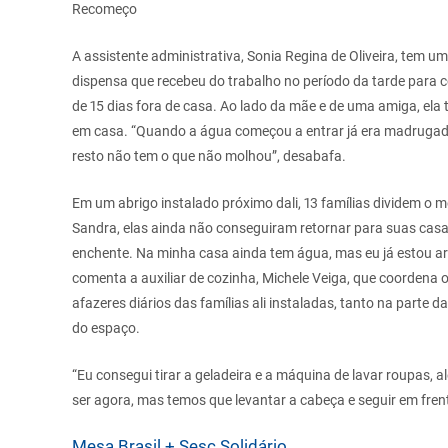
Recomeço
A assistente administrativa, Sonia Regina de Oliveira, tem um
dispensa que recebeu do trabalho no período da tarde para 
de 15 dias fora de casa. Ao lado da mãe e de uma amiga, ela
em casa. “Quando a água começou a entrar já era madrugada
resto não tem o que não molhou”, desabafa.
Em um abrigo instalado próximo dali, 13 famílias dividem o 
Sandra, elas ainda não conseguiram retornar para suas casas
enchente. Na minha casa ainda tem água, mas eu já estou ar
comenta a auxiliar de cozinha, Michele Veiga, que coordena o 
afazeres diários das famílias ali instaladas, tanto na parte 
do espaço.
“Eu consegui tirar a geladeira e a máquina de lavar roupas, al
ser agora, mas temos que levantar a cabeça e seguir em frente
Mesa Brasil + Sesc Solidário