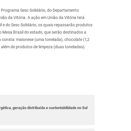
o Programa Sesc Solidário, do Departamento
ião da Vitória. A ação em União da Vitória terá
l e do Sesc Solidário, os quais repassarão produtos
o Mesa Brasil do estado, que serão destinados a
a consta: maionese (uma tonelada), chocolate (1,2
), além de produtos de limpeza (duas toneladas).
rgética, geração distribuída e sustentabilidade no Sul