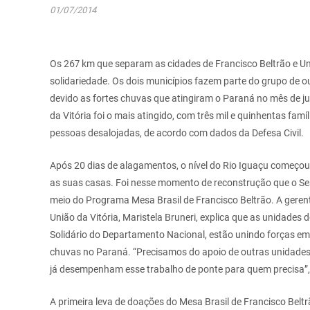
01/07/2014
Os 267 km que separam as cidades de Francisco Beltrão e U
solidariedade. Os dois municípios fazem parte do grupo de 
devido as fortes chuvas que atingiram o Paraná no mês de ju
da Vitória foi o mais atingido, com três mil e quinhentas fa
pessoas desalojadas, de acordo com dados da Defesa Civil.
Após 20 dias de alagamentos, o nível do Rio Iguaçu começou
as suas casas. Foi nesse momento de reconstrução que o Ses
meio do Programa Mesa Brasil de Francisco Beltrão. A geren
União da Vitória, Maristela Bruneri, explica que as unidade
Solidário do Departamento Nacional, estão unindo forças em 
chuvas no Paraná. “Precisamos do apoio de outras unidades
já desempenham esse trabalho de ponte para quem precisa”,
A primeira leva de doações do Mesa Brasil de Francisco Beltr