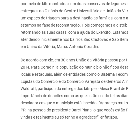
por meio de kits montados com duas conservas de legumes, d
entregues no Ginásio do Centro Universitário de União da Vitó
um espaço de triagem para a destinação as famílias, com o ap
estamos na fase de reconstrução. Hoje começamos a distribu
retornando as suas casas, com a ajuda do Exército. Estam
atendendo inicialmente nos bairros São Cristovão e São Berna
em União da Vitória, Marco Antonio Coradin.
De acordo com ele, em 30 anos União da Vitória passou por 
2014. Para Coradin, a população do município não ficou desa
locais e estaduais, além de entidades como o Sistema Fecom
Lojistas do Comércio e do Comércio Varejista de Gêneros Ali
Waldraff, participou da entrega dos kits pelo Mesa Brasil de 
importância de doações como as que estão sendo feitas diari
desolador em que o município está inserido. “Agradeço muit
PR, na pessoa do presidente Darci Piana, o que vocês estão
vindas e realmente eu só tenho a agradecer”, enfatizou.