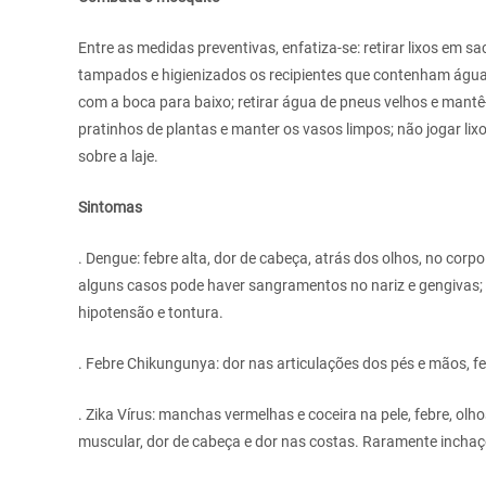
Entre as medidas preventivas, enfatiza-se: retirar lixos em sa
tampados e higienizados os recipientes que contenham água
com a boca para baixo; retirar água de pneus velhos e mantê-
pratinhos de plantas e manter os vasos limpos; não jogar lix
sobre a laje.
Sintomas
. Dengue: febre alta, dor de cabeça, atrás dos olhos, no corpo
alguns casos pode haver sangramentos no nariz e gengivas; do
hipotensão e tontura.
. Febre Chikungunya: dor nas articulações dos pés e mãos, fe
. Zika Vírus: manchas vermelhas e coceira na pele, febre, olh
muscular, dor de cabeça e dor nas costas. Raramente inchaço