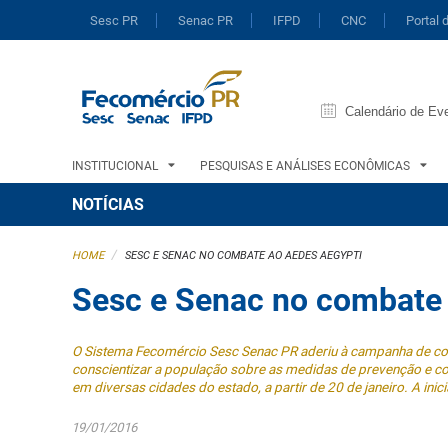
Sesc PR
Senac PR
IFPD
CNC
Portal 
Calendário de Ev
INSTITUCIONAL
PESQUISAS E ANÁLISES ECONÔMICAS
NOTÍCIAS
/
HOME
SESC E SENAC NO COMBATE AO AEDES AEGYPTI
Sesc e Senac no combate
O Sistema Fecomércio Sesc Senac PR aderiu à campanha de co
conscientizar a população sobre as medidas de prevenção e c
em diversas cidades do estado, a partir de 20 de janeiro. A inici
19/01/2016