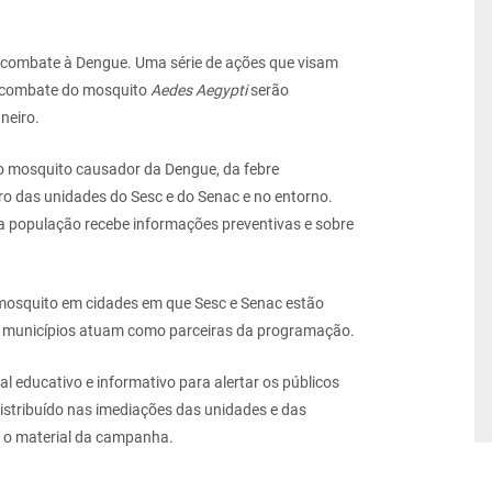
combate à Dengue. Uma série de ações que visam
e combate do mosquito
Aedes Aegypti
serão
neiro.
o do mosquito causador da Dengue, da febre
ro das unidades do Sesc e do Senac e no entorno.
 a população recebe informações preventivas e sobre
 mosquito em cidades em que Sesc e Senac estão
es municípios atuam como parceiras da programação.
 educativo e informativo para alertar os públicos
 distribuído nas imediações das unidades e das
 o material da campanha.