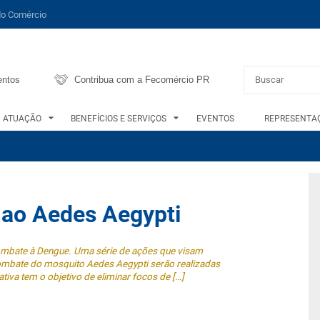
do Comércio
entos
Contribua com a Fecomércio PR
ATUAÇÃO
BENEFÍCIOS E SERVIÇOS
EVENTOS
REPRESENTAÇ
 ao Aedes Aegypti
mbate à Dengue. Uma série de ações que visam
ombate do mosquito Aedes Aegypti serão realizadas
ativa tem o objetivo de eliminar focos de […]