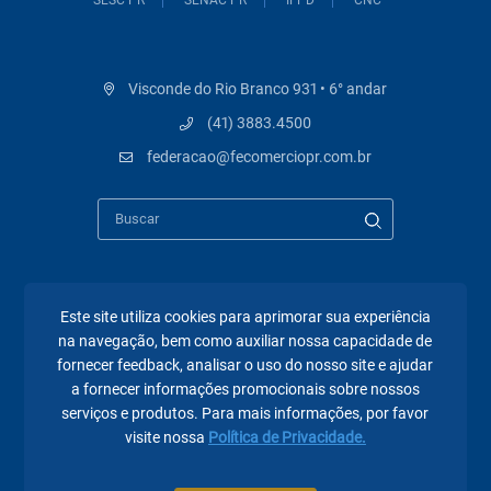
SESC PR
SENAC PR
IFPD
CNC
Visconde do Rio Branco 931 • 6° andar
(41) 3883.4500
federacao@fecomerciopr.com.br
Páginas mais visitadas
Este site utiliza cookies para aprimorar sua experiência
na navegação, bem como auxiliar nossa capacidade de
fornecer feedback, analisar o uso do nosso site e ajudar
A Fecomércio PR
a fornecer informações promocionais sobre nossos
Sindicatos
serviços e produtos. Para mais informações, por favor
visite nossa
Política de Privacidade.
Institucional
Atuação