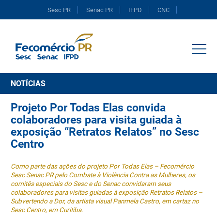
Sesc PR
Senac PR
IFPD
CNC
Portal do Comércio
NOTÍCIAS
Projeto Por Todas Elas convida
colaboradores para visita guiada à
exposição “Retratos Relatos” no Sesc
Centro
Como parte das ações do projeto Por Todas Elas – Fecomércio
Sesc Senac PR pelo Combate à Violência Contra as Mulheres, os
comitês especiais do Sesc e do Senac convidaram seus
colaboradores para visitas guiadas à exposição Retratos Relatos –
Subvertendo a Dor, da artista visual Panmela Castro, em cartaz no
Sesc Centro, em Curitiba.