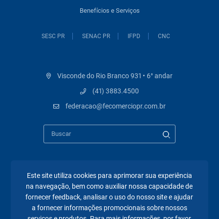
Benefícios e Serviços
SESC PR
SENAC PR
IFPD
CNC
Visconde do Rio Branco 931 • 6° andar
(41) 3883.4500
federacao@fecomerciopr.com.br
Este site utiliza cookies para aprimorar sua experiência
Páginas mais visitadas
na navegação, bem como auxiliar nossa capacidade de
fornecer feedback, analisar o uso do nosso site e ajudar
A Fecomércio PR
a fornecer informações promocionais sobre nossos
Sindicatos
serviços e produtos. Para mais informações, por favor