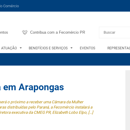
do Comércio
entos
Contribua com a Fecomércio PR
ATUAÇÃO
BENEFÍCIOS E SERVIÇOS
EVENTOS
REPRESENTAÇ
a em Arapongas
 será o próximo a receber uma Câmara da Mulher
distribuídas pelo Paraná, a Fecomércio instalará a
etora executiva da CMEG PR, Elizabeth Lobo Elpo, […]