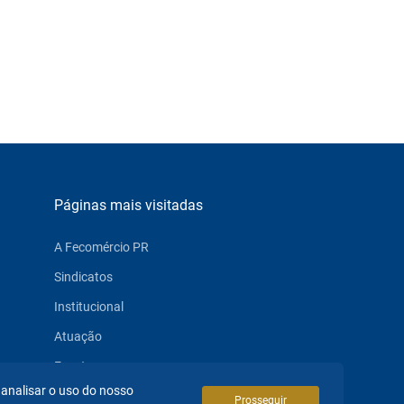
Páginas mais visitadas
A Fecomércio PR
Sindicatos
Institucional
Atuação
Eventos
 analisar o uso do nosso
Notícias
Prosseguir