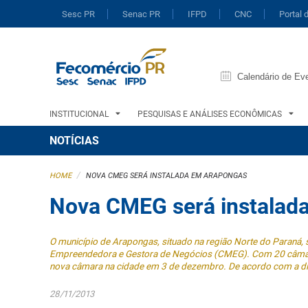
Sesc PR
Senac PR
IFPD
CNC
Portal 
Calendário de Ev
INSTITUCIONAL
PESQUISAS E ANÁLISES ECONÔMICAS
NOTÍCIAS
/
HOME
NOVA CMEG SERÁ INSTALADA EM ARAPONGAS
Nova CMEG será instalad
O município de Arapongas, situado na região Norte do Paraná,
Empreendedora e Gestora de Negócios (CMEG). Com 20 câmaras 
nova câmara na cidade em 3 de dezembro. De acordo com a dir
28/11/2013