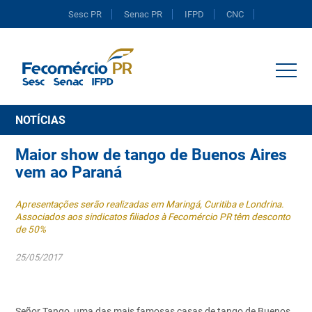
Sesc PR
Senac PR
IFPD
CNC
Portal do Comércio
NOTÍCIAS
Maior show de tango de Buenos Aires
vem ao Paraná
Apresentações serão realizadas em Maringá, Curitiba e Londrina.
Associados aos sindicatos filiados à Fecomércio PR têm desconto
de 50%
25/05/2017
Señor Tango, uma das mais famosas casas de tango de Buenos