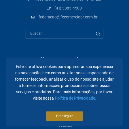
(41) 3883.4500
federacao@fecomerciopr.com.br
Páginas mais visitadas
Este site utiliza cookies para aprimorar sua experiência
A Fecomércio PR
na navegação, bem como auxiliar nossa capacidade de
fornecer feedback, analisar o uso do nosso site e ajudar
Sindicatos
a fornecer informações promocionais sobre nossos
serviços e produtos. Para mais informações, por favor
Institucional
visite nossa
Política de Privacidade.
Atuação
Eventos
Prosseguir
Notícias