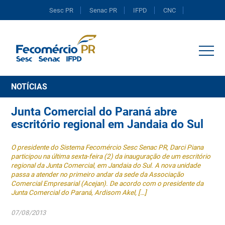
Sesc PR
Senac PR
IFPD
CNC
Portal do Comércio
NOTÍCIAS
Junta Comercial do Paraná abre
escritório regional em Jandaia do Sul
O presidente do Sistema Fecomércio Sesc Senac PR, Darci Piana
participou na última sexta-feira (2) da inauguração de um escritório
regional da Junta Comercial, em Jandaia do Sul. A nova unidade
passa a atender no primeiro andar da sede da Associação
Comercial Empresarial (Acejan). De acordo com o presidente da
Junta Comercial do Paraná, Ardisom Akel, […]
07/08/2013