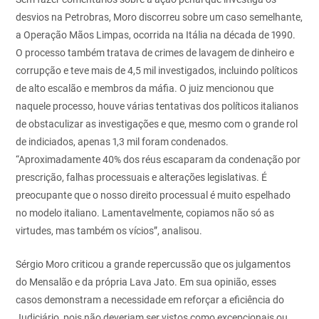
desvios na Petrobras, Moro discorreu sobre um caso semelhante,
a Operação Mãos Limpas, ocorrida na Itália na década de 1990.
O processo também tratava de crimes de lavagem de dinheiro e
corrupção e teve mais de 4,5 mil investigados, incluindo políticos
de alto escalão e membros da máfia. O juiz mencionou que
naquele processo, houve várias tentativas dos políticos italianos
de obstaculizar as investigações e que, mesmo com o grande rol
de indiciados, apenas 1,3 mil foram condenados.
“Aproximadamente 40% dos réus escaparam da condenação por
prescrição, falhas processuais e alterações legislativas. É
preocupante que o nosso direito processual é muito espelhado
no modelo italiano. Lamentavelmente, copiamos não só as
virtudes, mas também os vícios”, analisou.
Sérgio Moro criticou a grande repercussão que os julgamentos
do Mensalão e da própria Lava Jato. Em sua opinião, esses
casos demonstram a necessidade em reforçar a eficiência do
Judiciário, pois não deveriam ser vistos como excepcionais ou