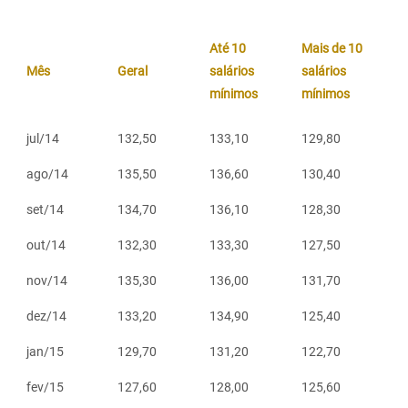
Até 10
Mais de 10
Mês
Geral
salários
salários
mínimos
mínimos
jul/14
132,50
133,10
129,80
ago/14
135,50
136,60
130,40
set/14
134,70
136,10
128,30
out/14
132,30
133,30
127,50
nov/14
135,30
136,00
131,70
dez/14
133,20
134,90
125,40
jan/15
129,70
131,20
122,70
fev/15
127,60
128,00
125,60