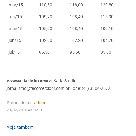
mar/15
118,50
118,00
120,80
abr/15
109,70
108,40
115,90
mai/15
105,90
108,40
109,10
jun/15
102,60
102,20
104,70
jul/15
95,50
95,50
95,60
Assessoria de Imprensa:
Karla Santin –
jornalismo@fecomerciopr.com.br
Fone: (41) 3304-2072
Publicado por
admin
23/07/2015 às 15:19
Veja também