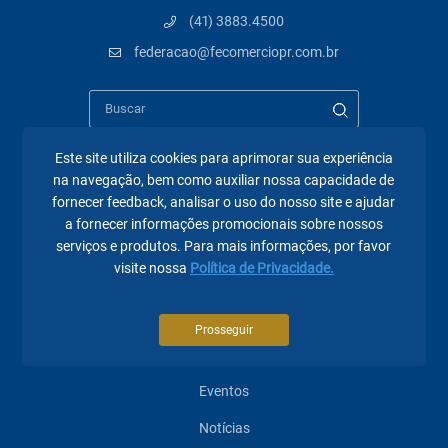
(41) 3883.4500
federacao@fecomerciopr.com.br
Este site utiliza cookies para aprimorar sua experiência
na navegação, bem como auxiliar nossa capacidade de
Páginas mais visitadas
fornecer feedback, analisar o uso do nosso site e ajudar
a fornecer informações promocionais sobre nossos
A Fecomércio PR
serviços e produtos. Para mais informações, por favor
visite nossa
Política de Privacidade.
Sindicatos
Institucional
Prosseguir
Atuação
Eventos
Notícias