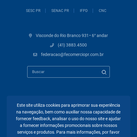
SESC PR
SENAC PR
IFPD
CNC
Visconde do Rio Branco 931 • 6° andar
(41) 3883.4500
federacao@fecomerciopr.com.br
Páginas mais visitadas
Este site utiliza cookies para aprimorar sua experiência
na navegação, bem como auxiliar nossa capacidade de
A Fecomércio PR
fornecer feedback, analisar o uso do nosso site e ajudar
Sindicatos
a fornecer informações promocionais sobre nossos
serviços e produtos. Para mais informações, por favor
Institucional