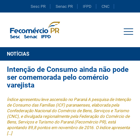
Sesc PR
Senac PR
IFPD
CNC
Portal do Comércio
NOTÍCIAS
Intenção
de Consumo ainda não pode
ser comemorada pelo comércio
varejista
Índice apresentou leve ascensão no Paraná A pesquisa de Intenção
de Consumo das Famílias (ICF) paranaenses, elaborada pela
Confederação Nacional do Comércio de Bens, Serviços e Turismo
(CNC), e divulgada regionalmente pela Federação do Comércio de
Bens, Serviços e Turismo do Paraná (Fecomércio PR), está
apontando 89,8 pontos em novembro de 2016. O índice apresenta
[…]