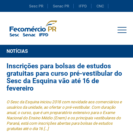
Sesc PR
Senac PR
IFPD
CNC
Portal do Comércio
NOTÍCIAS
Inscrições para bolsas de estudos
gratuitas para curso pré-vestibular do
Sesc da Esquina vão até 16 de
fevereiro
O Sesc da Esquina iniciou 2018 com novidade aos comerciários e
usuários da unidade, ao ofertar o pré-vestibular. Com duração
anual, o curso, que é um preparatório extensivo para o Exame
Nacional do Ensino Médio (Enem) e os principais vestibulares do
Paraná, está com inscrições abertas para bolsas de estudos
gratuitas até o dia 16 […]