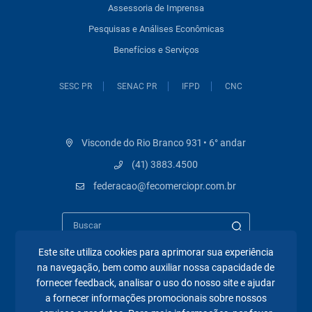
Assessoria de Imprensa
Pesquisas e Análises Econômicas
Benefícios e Serviços
SESC PR
SENAC PR
IFPD
CNC
Visconde do Rio Branco 931 • 6° andar
(41) 3883.4500
federacao@fecomerciopr.com.br
Este site utiliza cookies para aprimorar sua experiência
na navegação, bem como auxiliar nossa capacidade de
fornecer feedback, analisar o uso do nosso site e ajudar
Páginas mais visitadas
a fornecer informações promocionais sobre nossos