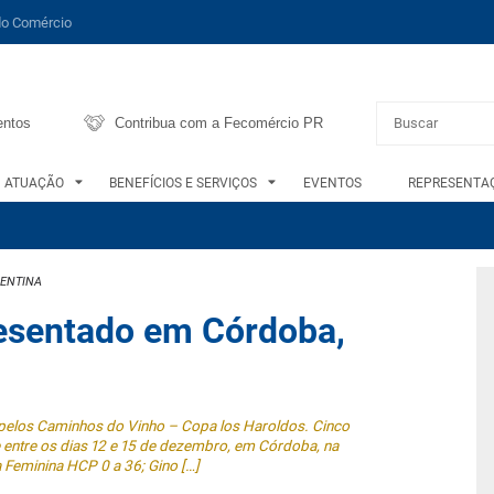
do Comércio
entos
Contribua com a Fecomércio PR
ATUAÇÃO
BENEFÍCIOS E SERVIÇOS
EVENTOS
REPRESENTAÇ
GENTINA
resentado em Córdoba,
fe pelos Caminhos do Vinho – Copa los Haroldos. Cinco
re entre os dias 12 e 15 de dezembro, em Córdoba, na
 Feminina HCP 0 a 36; Gino […]