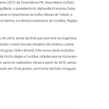
ismo (CET) da Fecomércio PR, Rosa Maria Corbari
illario; o presidente do Alphaville Graciosa Clube,
nse e Catarinense de Golfe, Ulisses de Toledo; a
ane Santos; e a diretora executiva do Curitiba, Região
to em 2014, antes da final que ocorrerá na Argentina.
erado o maior torneio temático da América Latina.
ruguai, Chile e Brasil), três novos serão incluídos
 de Porto Alegre e Curitiba, cidades que se tornaram
arte do calendário oficial a partir de 2015, sendo
ício em 10 de janeiro, em Punta Del Este (Uruguai).