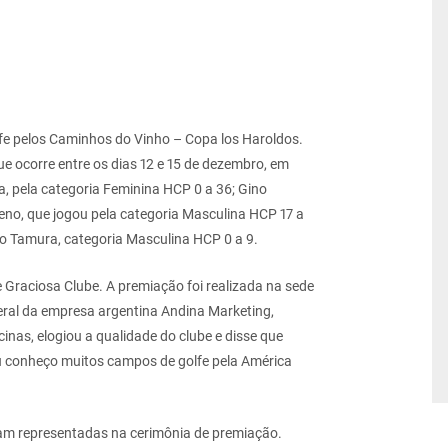
olfe pelos Caminhos do Vinho – Copa los Haroldos.
ue ocorre entre os dias 12 e 15 de dezembro, em
, pela categoria Feminina HCP 0 a 36; Gino
no, que jogou pela categoria Masculina HCP 17 a
uo Tamura, categoria Masculina HCP 0 a 9.
e Graciosa Clube. A premiação foi realizada na sede
 geral da empresa argentina Andina Marketing,
nas, elogiou a qualidade do clube e disse que
Eu conheço muitos campos de golfe pela América
ram representadas na cerimônia de premiação.