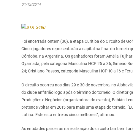
01/12/2014
Foi encerrada ontem (30), a etapa Curitiba do Circuito de G
Cinco jogadores representarão a capital na final do torneio q
Córdoba, na Argentina. Os ganhadores foram Amélia Fujihara
Oyamada, pela categoria Masculina HCP 25 a 36; Simeão Bue
24; Cristiano Passos, categoria Masculina HCP 10 a 16 e Ter
O circuito ocorreu nos dias 29 e 30 de novembro, no Alphavil
do clube anfitrião logo após o término do torneio. O diretor
Produções e Negócios (organizadora do evento), Fabián Lenci
pretende voltar em 2015 para mais uma etapa do torneio. “
Latina. Este está entre os cinco melhores”, afirmou.
As entidades parceiras na realização do circuito também fo