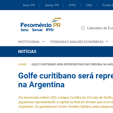
Sesc PR
Senac PR
IFPD
CNC
Portal 
Calendário de Ev
INSTITUCIONAL
PESQUISAS E ANÁLISES ECONÔMICAS
NOTÍCIAS
/
HOME
GOLFE CURITIBANO SERÁ REPRESENTADO EM CÓRDOBA, NA AR
Golfe curitibano será rep
na Argentina
Foi encerrada ontem (30), a etapa Curitiba do Circuito de Gol
jogadores representarão a capital na final do torneio que ocor
Argentina. Os ganhadores foram Amélia Fujihara, pela categoria