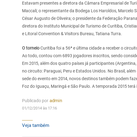
Estavam presentes a diretora da Câmara Empresarial de Tur
Maccali; o representante da Bodega Los Haroldos, Marcelo Squ
César Augusto de Oliveira; o presidente da Federação Paranae
diretora do Instituto Municipal de Turismo de Curitiba, Cristi
e Litoral Convention & Visitors Bureau, Tatiana Turra.
O torneio
Curitiba foi a 56ª e última cidade a receber o circui
Ao todo, contou com 6893 jogadores inscritos, sendo consid
Em 2015, além dos quatro países já participantes (Argentina, U
no circuito: Paraguai, Peru e Estados Unidos. No Brasil, além
sede do evento em 2014, novos destinos também podem fazer p
Foz do Iguaçu, Maringá e São Paulo. A temporada 2015 terá in
Publicado por
admin
01/12/2014 às 17:16
Veja também