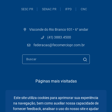
SESC PR
SENAC PR
IFPD
CNC
Visconde do Rio Branco 931 • 6° andar
(41) 3883.4500
federacao@fecomerciopr.com.br
Páginas mais visitadas
A Fecomércio PR
Este site utiliza cookies para aprimorar sua experiência
Sindicatos
na navegação, bem como auxiliar nossa capacidade de
fornecer feedback, analisar o uso do nosso site e ajudar
Institucional