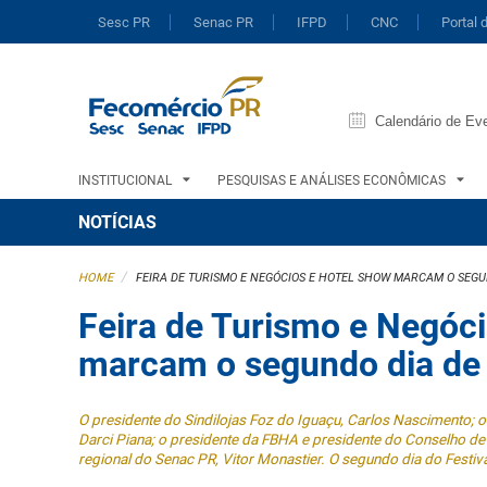
Sesc PR
Senac PR
IFPD
CNC
Portal 
Calendário de Ev
INSTITUCIONAL
PESQUISAS E ANÁLISES ECONÔMICAS
NOTÍCIAS
/
HOME
FEIRA DE TURISMO E NEGÓCIOS E HOTEL SHOW MARCAM O SEGU
Feira de Turismo e Negóc
marcam o segundo dia de 
O presidente do Sindilojas Foz do Iguaçu, Carlos Nascimento;
Darci Piana; o presidente da FBHA e presidente do Conselho de
regional do Senac PR, Vitor Monastier. O segundo dia do Festiv