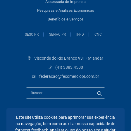
Assessoria de Imprensa
Pesquisas e Análises Econômicas
Benefícios e Serviços
SESC PR
SENAC PR
IFPD
CNC
Visconde do Rio Branco 931 • 6° andar
(41) 3883.4500
federacao@fecomerciopr.com.br
Este site utiliza cookies para aprimorar sua experiência
Páginas mais visitadas
na navegação, bem como auxiliar nossa capacidade de
fornecer feedback, analisar o uso do nosso site e ajudar