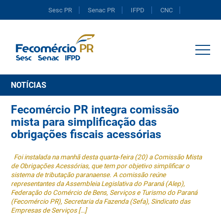
Sesc PR
Senac PR
IFPD
CNC
Portal do Comércio
NOTÍCIAS
Fecomércio PR integra comissão
mista para simplificação das
obrigações fiscais acessórias
Foi instalada na manhã desta quarta-feira (20) a Comissão Mista
de Obrigações Acessórias, que tem por objetivo simplificar o
sistema de tributação paranaense. A comissão reúne
representantes da Assembleia Legislativa do Paraná (Alep),
Federação do Comércio de Bens, Serviços e Turismo do Paraná
(Fecomércio PR), Secretaria da Fazenda (Sefa), Sindicato das
Empresas de Serviços […]