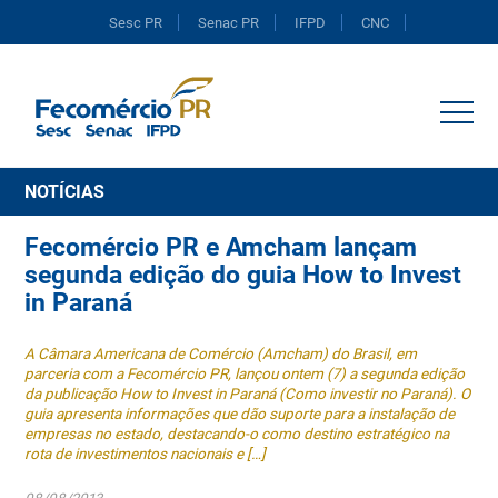
Sesc PR
Senac PR
IFPD
CNC
Portal do Comércio
NOTÍCIAS
Fecomércio PR e Amcham lançam
segunda edição do guia How to Invest
in Paraná
A Câmara Americana de Comércio (Amcham) do Brasil, em
parceria com a Fecomércio PR, lançou ontem (7) a segunda edição
da publicação How to Invest in Paraná (Como investir no Paraná). O
guia apresenta informações que dão suporte para a instalação de
empresas no estado, destacando-o como destino estratégico na
rota de investimentos nacionais e […]