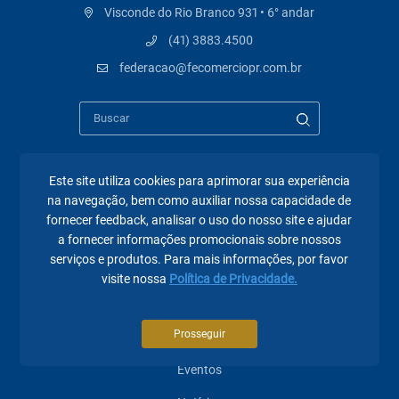
Visconde do Rio Branco 931 • 6° andar
(41) 3883.4500
federacao@fecomerciopr.com.br
Este site utiliza cookies para aprimorar sua experiência
Páginas mais visitadas
na navegação, bem como auxiliar nossa capacidade de
fornecer feedback, analisar o uso do nosso site e ajudar
A Fecomércio PR
a fornecer informações promocionais sobre nossos
serviços e produtos. Para mais informações, por favor
Sindicatos
visite nossa
Política de Privacidade.
Institucional
Prosseguir
Atuação
Eventos