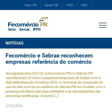
Sesc PR
Senac PR
IFPD
CNC
Portal do Comércio
NOTÍCIAS
Fecomércio e Sebrae reconhecem
empresas referência do comércio
Na segunda-feira (05/12), a Fecomércio PR e o Sebrae/PR
reconheceram 51 micro e pequenas empresas do Estado com o
Selo Referência do Comércio 2016. A cerimônia de concessão de
uso do selo ocorreu no auditório do Sebrae/PR, em Curitiba, com a
presença de líderes das duas entidades e de representantes das
empresas certificadas. O evento […]
07/12/2016