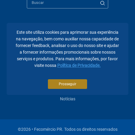
Páginas mais visitadas
Este site utiliza cookies para aprimorar sua experiência
na navegação, bem como auxiliar nossa capacidade de
A Fecomércio PR
fornecer feedback, analisar o uso do nosso site e ajudar
a fornecer informações promocionais sobre nossos
Sindicatos
serviços e produtos. Para mais informações, por favor
Institucional
visite nossa
Política de Privacidade.
Atuação
Prosseguir
Eventos
Notícias
©2026 • Fecomércio PR. Todos os direitos reservados