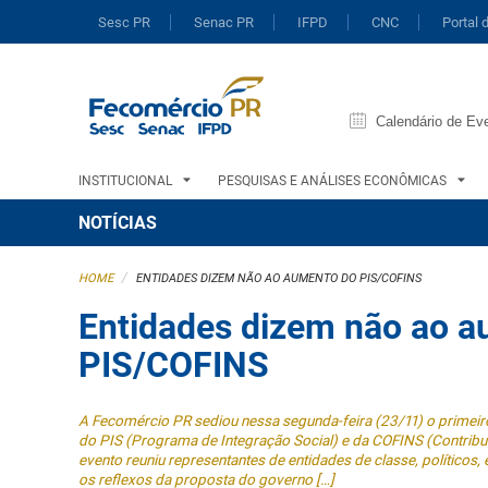
Sesc PR
Senac PR
IFPD
CNC
Portal 
Calendário de Ev
INSTITUCIONAL
PESQUISAS E ANÁLISES ECONÔMICAS
NOTÍCIAS
/
HOME
ENTIDADES DIZEM NÃO AO AUMENTO DO PIS/COFINS
Entidades dizem não ao 
PIS/COFINS
A Fecomércio PR sediou nessa segunda-feira (23/11) o primeir
do PIS (Programa de Integração Social) e da COFINS (Contribu
evento reuniu representantes de entidades de classe, políticos,
os reflexos da proposta do governo […]