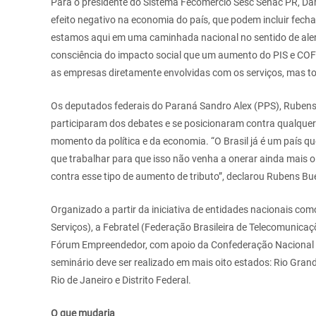
Para o presidente do Sistema Fecomércio Sesc Senac PR, Dar
efeito negativo na economia do país, que podem incluir fec
estamos aqui em uma caminhada nacional no sentido de ale
consciência do impacto social que um aumento do PIS e COFIN
as empresas diretamente envolvidas com os serviços, mas to
Os deputados federais do Paraná Sandro Alex (PPS), Rubens
participaram dos debates e se posicionaram contra qualquer
momento da política e da economia. “O Brasil já é um país qu
que trabalhar para que isso não venha a onerar ainda mais o
contra esse tipo de aumento de tributo”, declarou Rubens Bu
Organizado a partir da iniciativa de entidades nacionais como
Serviços), a Febratel (Federação Brasileira de Telecomunica
Fórum Empreendedor, com apoio da Confederação Nacional d
seminário deve ser realizado em mais oito estados: Rio Gran
Rio de Janeiro e Distrito Federal.
O que mudaria