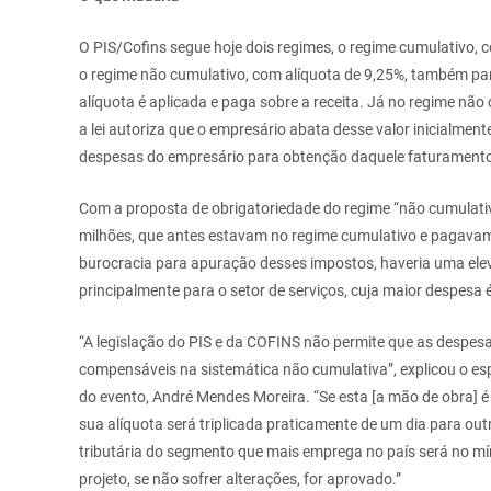
O PIS/Cofins segue hoje dois regimes, o regime cumulativo, 
o regime não cumulativo, com alíquota de 9,25%, também para
alíquota é aplicada e paga sobre a receita. Já no regime não 
a lei autoriza que o empresário abata desse valor inicialmen
despesas do empresário para obtenção daquele faturamento,
Com a proposta de obrigatoriedade do regime “não cumulat
milhões, que antes estavam no regime cumulativo e pagavam
burocracia para apuração desses impostos, haveria uma elev
principalmente para o setor de serviços, cuja maior despesa
“A legislação do PIS e da COFINS não permite que as despe
compensáveis na sistemática não cumulativa”, explicou o espe
do evento, André Mendes Moreira. “Se esta [a mão de obra] é 
sua alíquota será triplicada praticamente de um dia para ou
tributária do segmento que mais emprega no país será no m
projeto, se não sofrer alterações, for aprovado.”