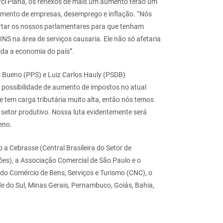
ci Piana, os reflexos de mais um aumento terão um
hamento de empresas, desemprego e inflação. “Nós
rtar os nossos parlamentares para que tenham
S na área de serviços causaria. Ele não só afetaria
da a economia do país”.
 Bueno (PPS) e Luiz Carlos Hauly (PSDB)
 possibilidade de aumento de impostos no atual
e tem carga tributária muito alta, então nós temos
 setor produtivo. Nossa luta evidentemente será
eno.
 a Cebrasse (Central Brasileira do Setor de
ções), a Associação Comercial de São Paulo e o
o Comércio de Bens, Serviços e Turismo (CNC), o
de do Sul, Minas Gerais, Pernambuco, Goiás, Bahia,