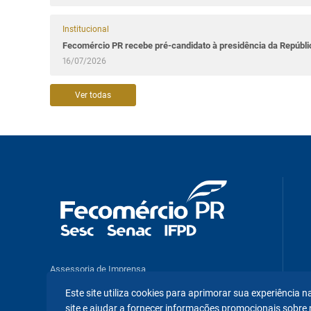
Institucional
Fecomércio PR recebe pré-candidato à presidência da Repúbl
16/07/2026
Ver todas
Assessoria de Imprensa
Pesquisas e Análises Econômicas
Este site utiliza cookies para aprimorar sua experiência
site e ajudar a fornecer informações promocionais sobre 
Benefícios e Serviços