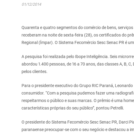
01/12/2014
Quarenta e quatro segmentos do comércio de bens, serviços e
receberam na noite de sexta-feira (28), os certificados do pr
Regional (Ímpar). O Sistema Fecomércio Sesc Senac PR é um
A pesquisa foi realizada pelo Ibope Inteligência. Seis micror
abordou 1.400 pessoas, de 16 a 70 anos, das classes A, B, C,
pelos clientes.
Para o presidente executivo do Grupo RIC Paraná, Leonardo Pe
consumidor. “Com a pesquisa pudemos fazer uma radiografi
respeitarmos o público e suas marcas. O prêmio é uma hom
características próprias do seu público”, pontou Petrelli.
O presidente do Sistema Fecomércio Sesc Senac PR, Darci Pi
paranaense preocupar-se com o seu negócio e destacou a imp