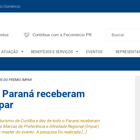
do Comércio
entos
Contribua com a Fecomércio PR
ATUAÇÃO
BENEFÍCIOS E SERVIÇOS
EVENTOS
REPRESENTAÇ
OS DO PRÊMIO ÍMPAR
o Paraná receberam
par
turismo de Curitiba e dez de todo o Paraná receberam
das Marcas de Preferência e Afinidade Regional (Ímpar).
aster do evento. A pesquisa foi realizada […]