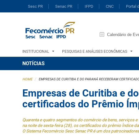
Sesc PR
Senac PR
IFPD
CNC
Portal 
Calendário de Ev
INSTITUCIONAL
PESQUISAS E ANÁLISES ECONÔMICAS
NOTÍCIAS
/
HOME
EMPRESAS DE CURITIBA E DO PARANÁ RECEBERAM CERTIFICAD
Empresas de Curitiba e d
certificados do Prêmio Ím
Quarenta e quatro segmentos do comércio de bens, serviços e 
na noite de sexta-feira (28), os certificados do prêmio Índice 
O Sistema Fecomércio Sesc Senac PR é um dos patrocinadores m