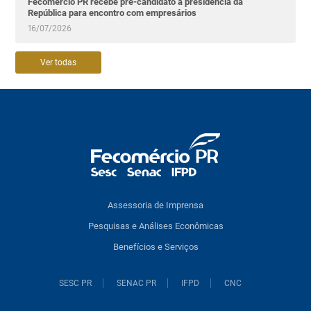
Fecomércio PR recebe pré-candidato à presidência da
República para encontro com empresários
16/07/2026
Ver todas
Assessoria de Imprensa
Pesquisas e Análises Econômicas
Benefícios e Serviços
SESC PR
SENAC PR
IFPD
CNC