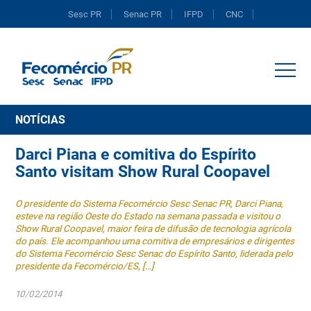
Sesc PR
Senac PR
IFPD
CNC
Portal do Comércio
NOTÍCIAS
Darci Piana e comitiva do Espírito
Santo visitam Show Rural Coopavel
O presidente do Sistema Fecomércio Sesc Senac PR, Darci Piana,
esteve na região Oeste do Estado na semana passada e visitou o
Show Rural Coopavel, maior feira de difusão de tecnologia agrícola
do país. Ele acompanhou uma comitiva de empresários e dirigentes
do Sistema Fecomércio Sesc Senac do Espírito Santo, liderada pelo
presidente da Fecomércio/ES, […]
10/02/2014