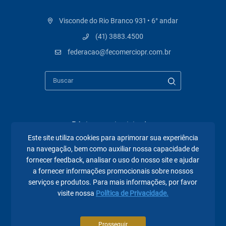
Visconde do Rio Branco 931 • 6° andar
(41) 3883.4500
federacao@fecomerciopr.com.br
Páginas mais visitadas
Este site utiliza cookies para aprimorar sua experiência
A Fecomércio PR
na navegação, bem como auxiliar nossa capacidade de
fornecer feedback, analisar o uso do nosso site e ajudar
Sindicatos
a fornecer informações promocionais sobre nossos
serviços e produtos. Para mais informações, por favor
Institucional
visite nossa
Política de Privacidade.
Atuação
Eventos
Prosseguir