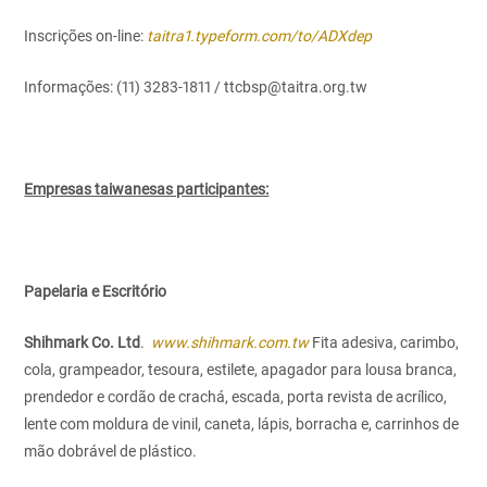
Inscrições on-line:
taitra1.typeform.com/to/ADXdep
Informações: (11) 3283-1811 / ttcbsp@taitra.org.tw
Empresas taiwanesas participantes:
Papelaria e Escritório
Shihmark Co. Ltd
.
www.shihmark.com.tw
Fita adesiva, carimbo,
cola, grampeador, tesoura, estilete, apagador para lousa branca,
prendedor e cordão de crachá, escada, porta revista de acrílico,
lente com moldura de vinil, caneta, lápis, borracha e, carrinhos de
mão dobrável de plástico.