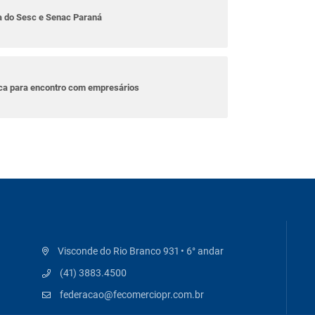
ta do Sesc e Senac Paraná
ica para encontro com empresários
Visconde do Rio Branco 931 • 6° andar
(41) 3883.4500
federacao@fecomerciopr.com.br