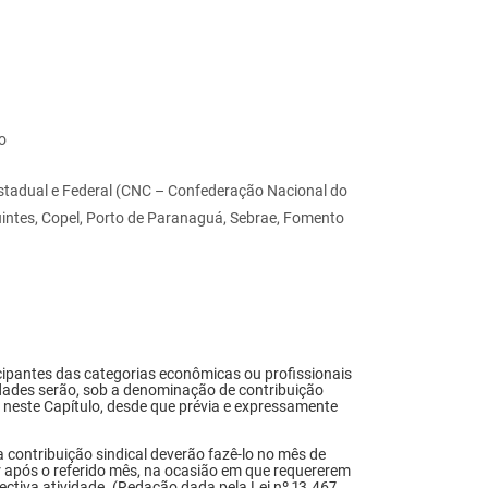
o
stadual e Federal (CNC – Confederação Nacional do
uintes, Copel, Porto de Paranaguá, Sebrae, Fomento
icipantes das categorias econômicas ou profissionais
tidades serão, sob a denominação de contribuição
a neste Capítulo, desde que prévia e expressamente
contribuição sindical deverão fazê-lo no mês de
r após o referido mês, na ocasião em que requererem
pectiva atividade. (Redação dada pela Lei nº 13.467,