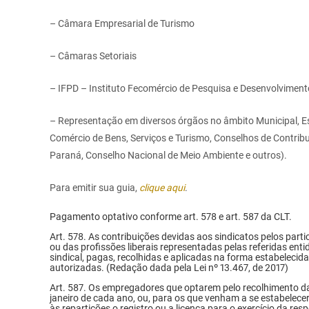
– Câmara Empresarial de Turismo
– Câmaras Setoriais
– IFPD – Instituto Fecomércio de Pesquisa e Desenvolviment
– Representação em diversos órgãos no âmbito Municipal, E
Comércio de Bens, Serviços e Turismo, Conselhos de Contrib
Paraná, Conselho Nacional de Meio Ambiente e outros).
Para emitir sua guia,
clique aqui
.
Pagamento optativo conforme art. 578 e art. 587 da CLT.
Art. 578. As contribuições devidas aos sindicatos pelos part
ou das profissões liberais representadas pelas referidas en
sindical, pagas, recolhidas e aplicadas na forma estabelecid
autorizadas. (Redação dada pela Lei nº 13.467, de 2017)
Art. 587. Os empregadores que optarem pelo recolhimento da 
janeiro de cada ano, ou, para os que venham a se estabelece
às repartições o registro ou a licença para o exercício da res