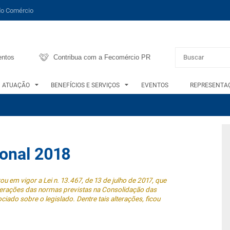
do Comércio
entos
Contribua com a Fecomércio PR
ATUAÇÃO
BENEFÍCIOS E SERVIÇOS
EVENTOS
REPRESENTAÇ
ronal 2018
u em vigor a Lei n. 13.467, de 13 de julho de 2017, que
terações das normas previstas na Consolidação das
ciado sobre o legislado. Dentre tais alterações, ficou