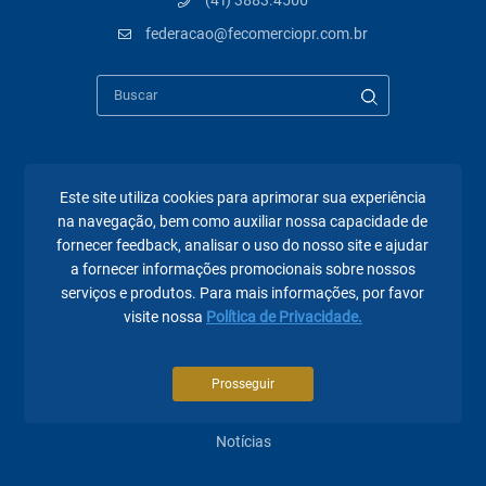
(41) 3883.4500
federacao@fecomerciopr.com.br
Páginas mais visitadas
Este site utiliza cookies para aprimorar sua experiência
na navegação, bem como auxiliar nossa capacidade de
A Fecomércio PR
fornecer feedback, analisar o uso do nosso site e ajudar
a fornecer informações promocionais sobre nossos
Sindicatos
serviços e produtos. Para mais informações, por favor
visite nossa
Política de Privacidade.
Institucional
Atuação
Prosseguir
Eventos
Notícias