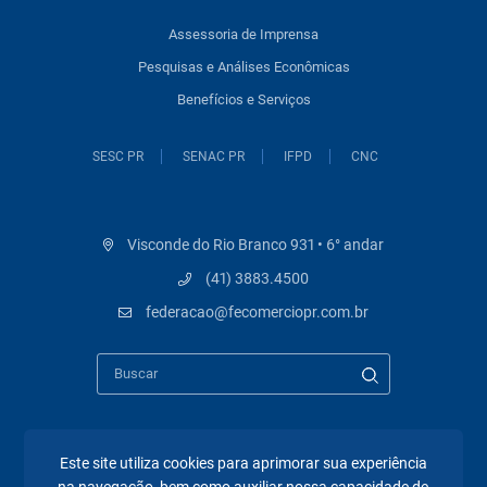
Assessoria de Imprensa
Pesquisas e Análises Econômicas
Benefícios e Serviços
SESC PR
SENAC PR
IFPD
CNC
Visconde do Rio Branco 931 • 6° andar
(41) 3883.4500
federacao@fecomerciopr.com.br
Este site utiliza cookies para aprimorar sua experiência
Páginas mais visitadas
na navegação, bem como auxiliar nossa capacidade de