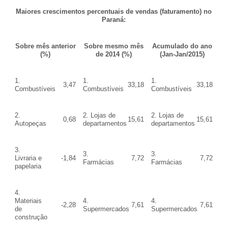
Maiores crescimentos percentuais de vendas (faturamento) no
Paraná:
Sobre mês anterior
Sobre mesmo mês
Acumulado do ano
(%)
de 2014 (%)
(Jan-Jan/2015)
1.
1.
1.
3,47
33,18
33,18
Combustíveis
Combustíveis
Combustíveis
2.
2. Lojas de
2. Lojas de
0,68
15,61
15,61
Autopeças
departamentos
departamentos
3.
3.
3.
Livraria e
-1,84
7,72
7,72
Farmácias
Farmácias
papelaria
4.
Materiais
4.
4.
-2,28
7,61
7,61
de
Supermercados
Supermercados
construção