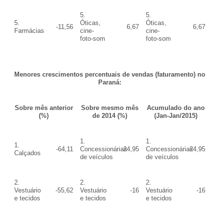
5.
5.
5.
Óticas,
Óticas,
-11,56
6,67
6,67
Farmácias
cine-
cine-
foto-som
foto-som
Menores crescimentos percentuais de vendas (faturamento) no
Paraná:
Sobre mês anterior
Sobre mesmo mês
Acumulado do ano
(%)
de 2014 (%)
(Jan-Jan/2015)
1.
1.
1.
-64,11
Concessionárias
-24,95
Concessionárias
-24,95
Calçados
de veículos
de veículos
2.
2.
2.
Vestuário
-55,62
Vestuário
-16
Vestuário
-16
e tecidos
e tecidos
e tecidos