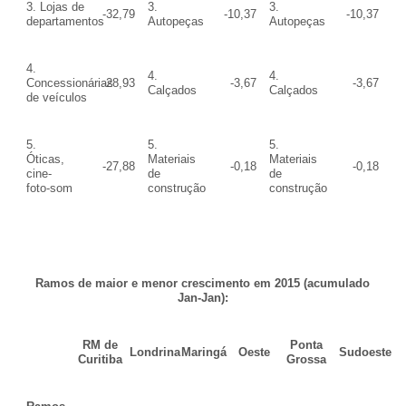
3. Lojas de
3.
3.
-32,79
-10,37
-10,37
departamentos
Autopeças
Autopeças
4.
4.
4.
Concessionárias
-28,93
-3,67
-3,67
Calçados
Calçados
de veículos
5.
5.
5.
Óticas,
Materiais
Materiais
-27,88
-0,18
-0,18
cine-
de
de
foto-som
construção
construção
Ramos de maior e menor crescimento em 2015 (acumulado
Jan-Jan):
RM de
Ponta
Londrina
Maringá
Oeste
Sudoeste
Curitiba
Grossa