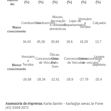
Ramos
(%)
(%)
(%)
(%)
(%)
(%)
de:
Móveis,
Vestuário
decoração
Lojas de
Combustíveis
Combustíveis
e
Calçados
e utilidades
Departamentos
Tecidos
Maior
domésticas
crescimento
34,43
45,58
30,84
18,6
19,29
13,7
Óticas,
Vestuário
Livraria
Concessionárias
Cine-
Concessionárias
Concessionárias
e
e
de Veículos
Foto-
de Veículos
de veículos
Tecidos
papelaria
Menor
Som
crescimento
-26,68
-28,34
-22,61
-28,9
-27,79
-20,4
Assessoria de Imprensa:
Karla Santin – karla@pr.senac.br
Fone:
(41) 3304-2072