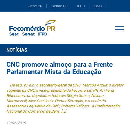
Sesc PR
Senac PR
IFPD
CNC
Portal do Comércio
NOTÍCIAS
CNC promove almoço para a Frente
Parlamentar Mista da Educação
Da esq. p/ dir.: o secretário-geral da CNC, Marcos Arzua; o diretor
suplente da CNC e vice-presidente da Fecomércio PR, Ari Faria
Bittencourt; os deputados federais Sérgio Souza, Nelson
Marquezelli, Alex Canziani e Osmar Serraglio, e o chefe da
Assessoria Legislativa da CNC, Roberto Velloso A Confederação
Nacional do Comércio de Bens, […]
19/06/2015