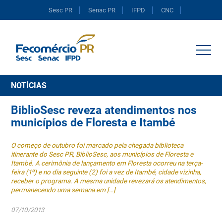
Sesc PR
Senac PR
IFPD
CNC
Portal do Comércio
NOTÍCIAS
BiblioSesc reveza atendimentos nos
municípios de Floresta e Itambé
O começo de outubro foi marcado pela chegada biblioteca
itinerante do Sesc PR, BiblioSesc, aos municípios de Floresta e
Itambé. A cerimônia de lançamento em Floresta ocorreu na terça-
feira (1º) e no dia seguinte (2) foi a vez de Itambé, cidade vizinha,
receber o programa. A mesma unidade revezará os atendimentos,
permanecendo uma semana em […]
07/10/2013