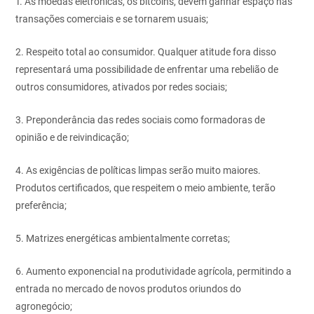
1. As moedas eletrônicas, os
bitcoins, devem ganhar espaço
nas
transações comerciais
e se tornarem usuais;
2. Respeito total ao consumidor.
Qualquer atitude fora
disso
representará uma possibilidade
de enfrentar uma
rebelião de
outros consumidores,
ativados por redes
sociais;
3. Preponderância das redes
sociais como formadoras de
opinião e de reivindicação;
4. As exigências de políticas
limpas serão muito maiores.
Produtos certificados, que
respeitem o meio ambiente,
terão
preferência;
5. Matrizes energéticas ambientalmente
corretas;
6. Aumento exponencial na
produtividade agrícola, permitindo
a
entrada no mercado
de novos produtos oriundos
do
agronegócio;