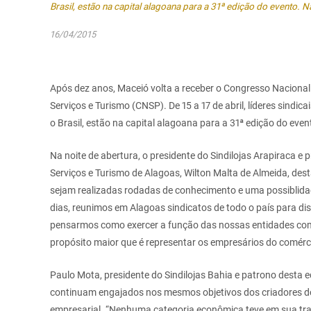
Brasil, estão na capital alagoana para a 31ª edição do evento. N
16/04/2015
Após dez anos, Maceió volta a receber o Congresso Nacional
Serviços e Turismo (CNSP). De 15 a 17 de abril, líderes sindic
o Brasil, estão na capital alagoana para a 31ª edição do even
Na noite de abertura, o presidente do Sindilojas Arapiraca e
Serviços e Turismo de Alagoas, Wilton Malta de Almeida, de
sejam realizadas rodadas de conhecimento e uma possiblidad
dias, reunimos em Alagoas sindicatos de todo o país para di
pensarmos como exercer a função das nossas entidades co
propósito maior que é representar os empresários do comérci
Paulo Mota, presidente do Sindilojas Bahia e patrono desta 
continuam engajados nos mesmos objetivos dos criadores do
empresarial. “Nenhuma categoria econômica teve em sua traj