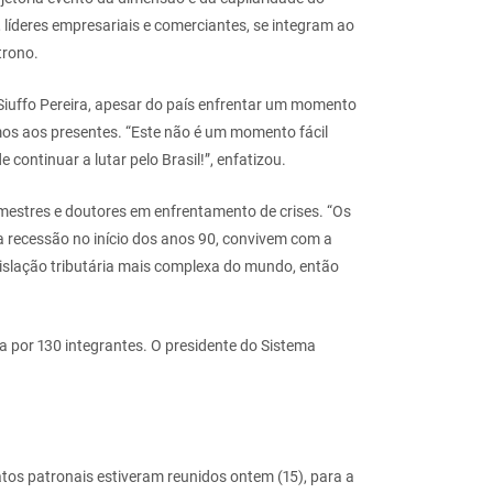
 líderes empresariais e comerciantes, se integram ao
trono.
 Siuffo Pereira, apesar do país enfrentar um momento
imos aos presentes. “Este não é um momento fácil
ontinuar a lutar pelo Brasil!”, enfatizou.
 mestres e doutores em enfrentamento de crises. “Os
 recessão no início dos anos 90, convivem com a
gislação tributária mais complexa do mundo, então
 por 130 integrantes. O presidente do Sistema
atos patronais estiveram reunidos ontem (15), para a