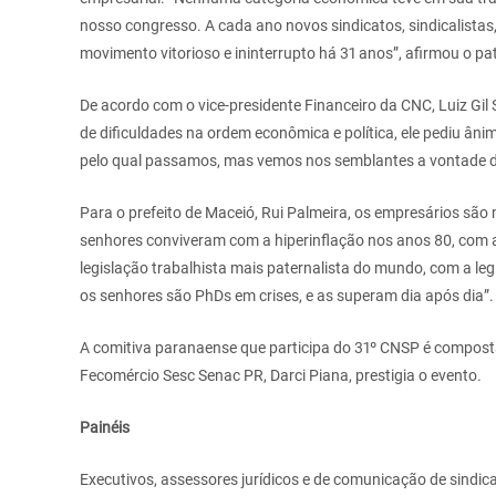
nosso congresso. A cada ano novos sindicatos, sindicalistas,
movimento vitorioso e ininterrupto há 31 anos”, afirmou o pa
De acordo com o vice-presidente Financeiro da CNC, Luiz Gil
de dificuldades na ordem econômica e política, ele pediu ân
pelo qual passamos, mas vemos nos semblantes a vontade de c
Para o prefeito de Maceió, Rui Palmeira, os empresários são
senhores conviveram com a hiperinflação nos anos 80, com a
legislação trabalhista mais paternalista do mundo, com a le
os senhores são PhDs em crises, e as superam dia após dia”.
A comitiva paranaense que participa do 31º CNSP é composta
Fecomércio Sesc Senac PR, Darci Piana, prestigia o evento.
Painéis
Executivos, assessores jurídicos e de comunicação de sindic