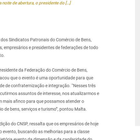
a noite de abertura, o presidente do […]
 dos Sindicatos Patronais do Comércio de Bens,
ais, empresários e presidentes de federações de todo
to.
 presidente da Federação do Comércio de Bens,
stacou que o evento é uma oportunidade para que
e de confraternização e integração. “Nesses três
scutirmos assuntos de interesse, nos atualizarmos e
m mais afinco para que possamos atender o
o de bens, serviços e turismo”, pontou Malta.
edição do CNSP, ressalta que os empresários de hoje
 evento, buscando as melhorias para a classe
etória evento da dimensão e da capilaridade do