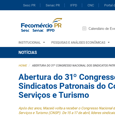
Sesc PR
Senac PR
IFPD
CNC
Portal 
Calendário de Ev
INSTITUCIONAL
PESQUISAS E ANÁLISES ECONÔMICAS
NOTÍCIAS
/
HOME
ABERTURA DO 31º CONGRESSO NACIONAL DOS SINDICATOS PATR
Abertura do 31º Congress
Sindicatos Patronais do 
Serviços e Turismo
Após dez anos, Maceió volta a receber o Congresso Nacional d
Serviços e Turismo (CNSP). De 15 a 17 de abril, líderes sindica