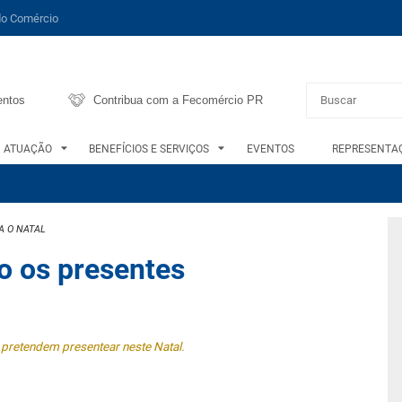
do Comércio
entos
Contribua com a Fecomércio PR
ATUAÇÃO
BENEFÍCIOS E SERVIÇOS
EVENTOS
REPRESENTAÇ
A O NATAL
o os presentes
retendem presentear neste Natal.