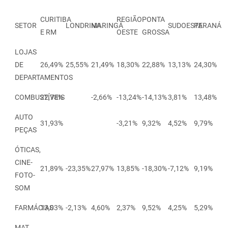
CURITIBA
REGIÃO
PONTA
SETOR
LONDRINA
MARINGÁ
SUDOESTE
PARANÁ
E RM
OESTE
GROSSA
LOJAS
DE
26,49%
25,55%
21,49%
18,30%
22,88%
13,13%
24,30%
DEPARTAMENTOS
COMBUSTÍVEIS
22,78%
-2,66%
-13,24%
-14,13%
3,81%
13,48%
AUTO
31,93%
-3,21%
9,32%
4,52%
9,79%
PEÇAS
ÓTICAS,
CINE-
21,89%
-23,35%
27,97%
13,85%
-18,30%
-7,12%
9,19%
FOTO-
SOM
FARMÁCIAS
13,03%
-2,13%
4,60%
2,37%
9,52%
4,25%
5,29%
MAT.