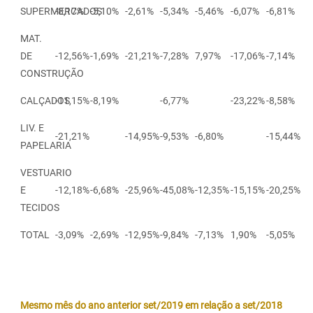
SUPERMERCADOS
-8,17%
-5,10%
-2,61%
-5,34%
-5,46%
-6,07%
-6,81%
MAT.
DE
-12,56%
-1,69%
-21,21%
-7,28%
7,97%
-17,06%
-7,14%
CONSTRUÇÃO
CALÇADOS
-11,15%
-8,19%
-6,77%
-23,22%
-8,58%
LIV. E
-21,21%
-14,95%
-9,53%
-6,80%
-15,44%
PAPELARIA
VESTUARIO
E
-12,18%
-6,68%
-25,96%
-45,08%
-12,35%
-15,15%
-20,25%
TECIDOS
TOTAL
-3,09%
-2,69%
-12,95%
-9,84%
-7,13%
1,90%
-5,05%
Mesmo mês do ano anterior set/2019 em relação a set/2018