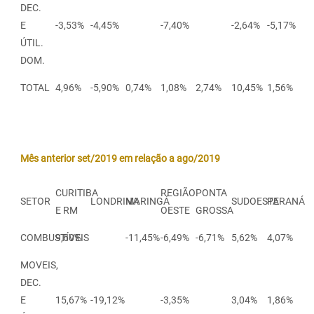
DEC.
E
-3,53%
-4,45%
-7,40%
-2,64%
-5,17%
ÚTIL.
DOM.
TOTAL
4,96%
-5,90%
0,74%
1,08%
2,74%
10,45%
1,56%
Mês anterior set/2019 em relação a ago/2019
CURITIBA
REGIÃO
PONTA
SETOR
LONDRINA
MARINGÁ
SUDOESTE
PARANÁ
E RM
OESTE
GROSSA
COMBUSTÍVEIS
9,60%
-11,45%
-6,49%
-6,71%
5,62%
4,07%
MOVEIS,
DEC.
E
15,67%
-19,12%
-3,35%
3,04%
1,86%