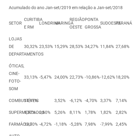
Acumulado do ano Jan-set/2019 em relação a Jan-set/2018
CURITIBA
REGIÃO
PONTA
SETOR
LONDRINA
MARINGÁ
SUDOESTE
PARANÁ
E RM
OESTE
GROSSA
LOJAS
DE
30,32%
23,53%
15,29%
28,53%
34,27%
11,84%
27,68%
DEPARTAMENTOS
ÓTICAS,
CINE-
33,13%
-5,47%
24,00%
22,73%
-10,86%
-12,62%
18,20%
FOTO-
SOM
COMBUSTÍVEIS
14,97%
3,52%
-6,12%
-4,70%
3,37%
7,14%
SUPERMERCADOS
1,37%
2,60%
5,26%
8,11%
1,78%
1,82%
2,82%
FARMÁCIAS
12,70%
-4,72%
-1,18%
-5,28%
7,98%
-7,99%
2,45%