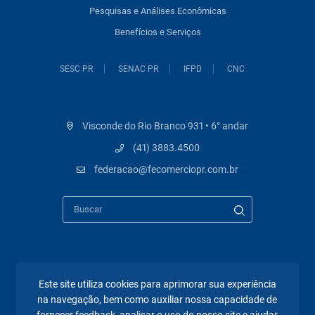
Pesquisas e Análises Econômicas
Benefícios e Serviços
SESC PR
SENAC PR
IFPD
CNC
Visconde do Rio Branco 931 • 6° andar
(41) 3883.4500
federacao@fecomerciopr.com.br
Páginas mais visitadas
Este site utiliza cookies para aprimorar sua experiência
na navegação, bem como auxiliar nossa capacidade de
A Fecomércio PR