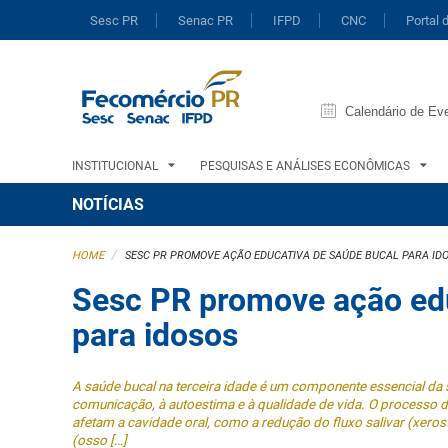
Sesc PR
Senac PR
IFPD
CNC
Portal 
Calendário de Ev
INSTITUCIONAL
PESQUISAS E ANÁLISES ECONÔMICAS
NOTÍCIAS
/
HOME
SESC PR PROMOVE AÇÃO EDUCATIVA DE SAÚDE BUCAL PARA ID
Sesc PR promove ação edu
para idosos
A saúde bucal na terceira idade é um componente essencial da s
comunicação, à autoestima e à qualidade de vida. O processo de
afetam a cavidade oral, como a redução do fluxo salivar (xerost
(osso […]