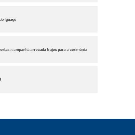
do Iguaçu
bertas; campanha arrecada trajes para a cerimônia
6