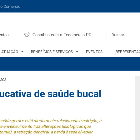
do Comércio
entos
Contribua com a Fecomércio PR
ATUAÇÃO
BENEFÍCIOS E SERVIÇOS
EVENTOS
REPRESENTAÇ
OSOS
cativa de saúde bucal
aúde geral e está diretamente relacionada à nutrição, à
 envelhecimento traz alterações fisiológicas que
omia), a retração gengival, a perda óssea alveolar