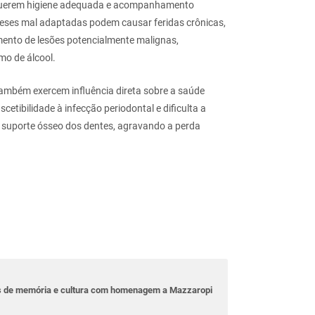
requerem higiene adequada e acompanhamento
óteses mal adaptadas podem causar feridas crônicas,
mento de lesões potencialmente malignas,
o de álcool.
também exercem influência direta sobre a saúde
etibilidade à infecção periodontal e dificulta a
 suporte ósseo dos dentes, agravando a perda
as de memória e cultura com homenagem a Mazzaropi