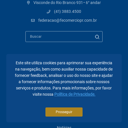
Visconde do Rio Branco 931 • 6° andar
(41) 3883.4500
federacao@fecomerciopr.com.br
Páginas mais visitadas
Este site utiliza cookies para aprimorar sua experiência
na navegação, bem como auxiliar nossa capacidade de
A Fecomércio PR
fornecer feedback, analisar o uso do nosso site e ajudar
a fornecer informações promocionais sobre nossos
Sindicatos
serviços e produtos. Para mais informações, por favor
visite nossa
Política de Privacidade.
Institucional
Atuação
Prosseguir
Eventos
Notícias