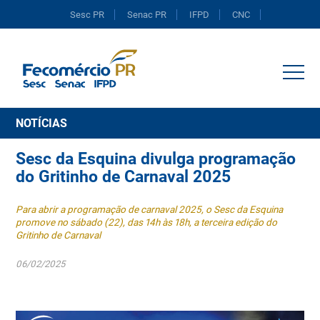
Sesc PR
Senac PR
IFPD
CNC
Portal do Comércio
NOTÍCIAS
Sesc da Esquina divulga programação
do Gritinho de Carnaval 2025
Para abrir a programação de carnaval 2025, o Sesc da Esquina
promove no sábado (22), das 14h às 18h, a terceira edição do
Gritinho de Carnaval
06/02/2025