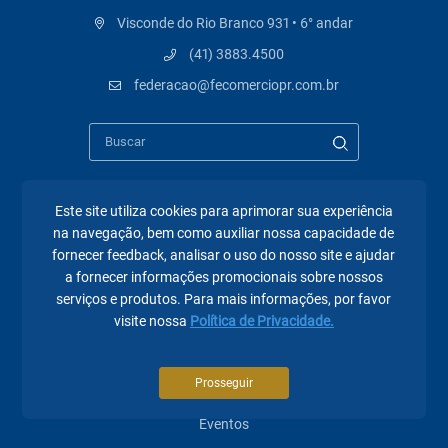
Visconde do Rio Branco 931 • 6° andar
(41) 3883.4500
federacao@fecomerciopr.com.br
Este site utiliza cookies para aprimorar sua experiência
Páginas mais visitadas
na navegação, bem como auxiliar nossa capacidade de
fornecer feedback, analisar o uso do nosso site e ajudar
A Fecomércio PR
a fornecer informações promocionais sobre nossos
serviços e produtos. Para mais informações, por favor
Sindicatos
visite nossa
Política de Privacidade.
Institucional
Prosseguir
Atuação
Eventos