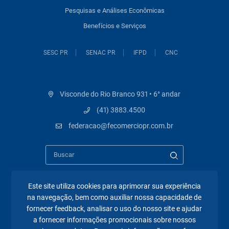
Pesquisas e Análises Econômicas
Benefícios e Serviços
SESC PR
SENAC PR
IFPD
CNC
Visconde do Rio Branco 931 • 6° andar
(41) 3883.4500
federacao@fecomerciopr.com.br
Este site utiliza cookies para aprimorar sua experiência
na navegação, bem como auxiliar nossa capacidade de
Páginas mais visitadas
fornecer feedback, analisar o uso do nosso site e ajudar
a fornecer informações promocionais sobre nossos
A Fecomércio PR