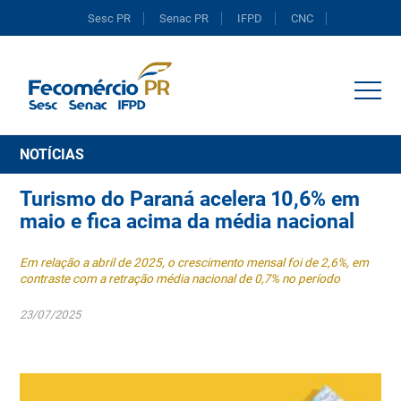
Sesc PR
Senac PR
IFPD
CNC
Portal do Comércio
NOTÍCIAS
Turismo do Paraná acelera 10,6% em
maio e fica acima da média nacional
Em relação a abril de 2025, o crescimento mensal foi de 2,6%, em
contraste com a retração média nacional de 0,7% no período
23/07/2025