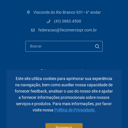
Visconde do Rio Branco 931 • 6° andar
(41) 3883.4500
federacao@fecomerciopr.com.br
Páginas mais visitadas
Este site utiliza cookies para aprimorar sua experiência
A Fecomércio PR
na navegação, bem como auxiliar nossa capacidade de
fornecer feedback, analisar o uso do nosso site e ajudar
Sindicatos
a fornecer informações promocionais sobre nossos
serviços e produtos. Para mais informações, por favor
Institucional
visite nossa
Política de Privacidade.
Atuação
Eventos
Prosseguir