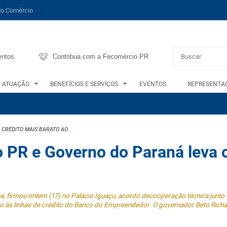
do Comércio
entos
Contribua com a Fecomércio PR
ATUAÇÃO
BENEFÍCIOS E SERVIÇOS
EVENTOS
REPRESENTAÇ
RÉDITO MAIS BARATO AO ...
 PR e Governo do Paraná leva 
a, firmou ontem (17) no Palácio Iguaçu, acordo decooperação técnica junto
ão às linhas de crédito do Banco do Empreendedor. O governador Beto Richa