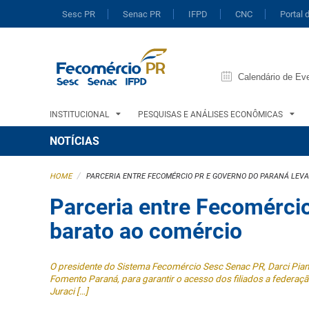
Sesc PR
Senac PR
IFPD
CNC
Portal 
Calendário de Ev
INSTITUCIONAL
PESQUISAS E ANÁLISES ECONÔMICAS
NOTÍCIAS
/
HOME
PARCERIA ENTRE FECOMÉRCIO PR E GOVERNO DO PARANÁ LEVA C
Parceria entre Fecomércio
barato ao comércio
O presidente do Sistema Fecomércio Sesc Senac PR, Darci Pian
Fomento Paraná, para garantir o acesso dos filiados a federaç
Juraci […]