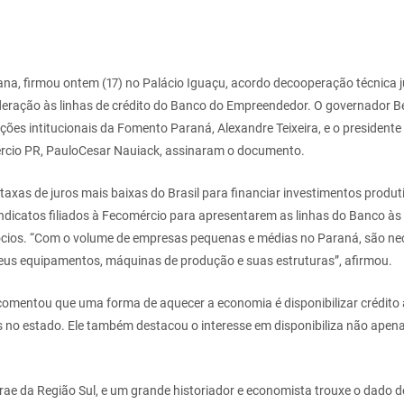
ana, firmou ontem (17) no Palácio Iguaçu, acordo decooperação técnica 
ederação às linhas de crédito do Banco do Empreendedor. O governador B
ações intitucionais da Fomento Paraná, Alexandre Teixeira, e o president
ércio PR, PauloCesar Nauiack, assinaram o documento.
xas de juros mais baixas do Brasil para financiar investimentos produti
 sindicatos filiados à Fecomércio para apresentarem as linhas do Banco 
ócios. “Com o volume de empresas pequenas e médias no Paraná, são ne
 seus equipamentos, máquinas de produção e suas estruturas”, afirmou.
comentou que uma forma de aquecer a economia é disponibilizar crédit
 no estado. Ele também destacou o interesse em disponibiliza não apen
e da Região Sul, e um grande historiador e economista trouxe o dado 