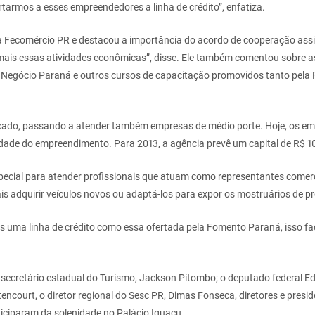
tarmos a esses empreendedores a linha de crédito”, enfatiza.
 Fecomércio PR e destacou a importância do acordo de cooperação assi
 mais essas atividades econômicas”, disse. Ele também comentou sobre 
Negócio Paraná e outros cursos de capacitação promovidos tanto pela
ado, passando a atender também empresas de médio porte. Hoje, os em
lidade do empreendimento. Para 2013, a agência prevê um capital de R$ 
special para atender profissionais que atuam como representantes comer
is adquirir veículos novos ou adaptá-los para expor os mostruários de p
uma linha de crédito como essa ofertada pela Fomento Paraná, isso faci
 secretário estadual do Turismo, Jackson Pitombo; o deputado federal E
tencourt, o diretor regional do Sesc PR, Dimas Fonseca, diretores e presid
ticiparam da solenidade no Palácio Iguaçu.