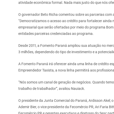
atividade econômica formal. Nada mais justo do que nós ofer
O governador Beto Richa comentou sobre as parcerias com a
“Democratizamos o acesso ao crédito para fortalecer ainda
empresarial que serão ofertadas por meio do programa Bom 
entidades parceiras credenciadas ao programa.
Desde 2011, a Fomento Paraná ampliou sua atuação no merc
3 milhões, dependendo do tipo de investimento e a potencia
A Fomento Paraná irá oferecer ainda uma linha de crédito e
Empreendedor Taxista, a nova linha permitirá aos profissiona
“Nós somos um canal de geração de negócios. Quando temos 
trabalho de trabalhador”, avaliou Nauiack.
O presidente da Junta Comercial do Paraná, Ardisson Akel; o
Ademir Bier, o vice-presidente da Fecomércio PR, Ari Faria Bit
Fecomércio PR e gerentes executivos e diretores do Sesc par