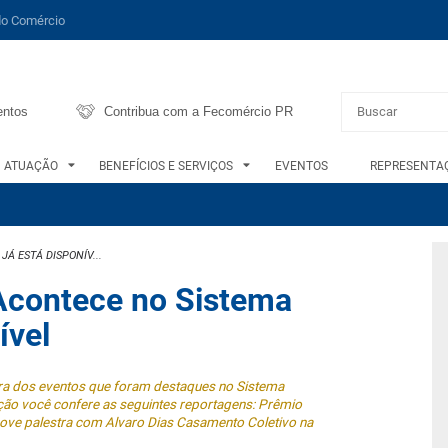
do Comércio
entos
Contribua com a Fecomércio PR
ATUAÇÃO
BENEFÍCIOS E SERVIÇOS
EVENTOS
REPRESENTAÇ
Á ESTÁ DISPONÍV...
 Acontece no Sistema
ível
ura dos eventos que foram destaques no Sistema
ção você confere as seguintes reportagens: Prêmio
e palestra com Alvaro Dias Casamento Coletivo na