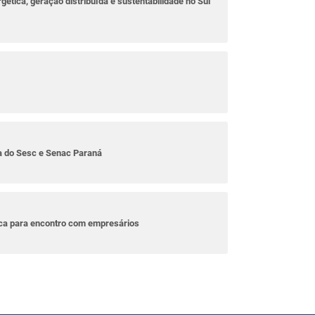
rgética, geração distribuída e sustentabilidade no Sul
ta do Sesc e Senac Paraná
ica para encontro com empresários