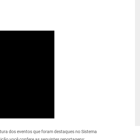
rtura dos eventos que foram destaques no Sistema
ição você confere as seguintes reportagens: