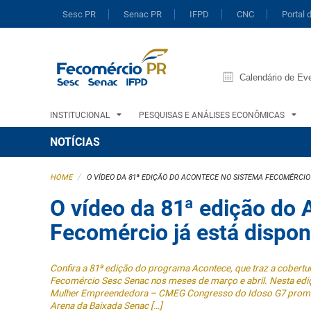
Sesc PR
Senac PR
IFPD
CNC
Portal 
Calendário de Ev
INSTITUCIONAL
PESQUISAS E ANÁLISES ECONÔMICAS
NOTÍCIAS
/
HOME
O VÍDEO DA 81ª EDIÇÃO DO ACONTECE NO SISTEMA FECOMÉRCIO J
O vídeo da 81ª edição do
Fecomércio já está dispon
Confira a 81ª edição do programa Acontece, que traz a cobert
Fecomércio Sesc Senac nos meses de março e abril. Nesta edi
Mulher Empreendedora – CMEG Congresso do Idoso G7 promov
Arena da Baixada Senac […]