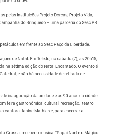
 parte do show.
s pelas instituições Projeto Dorcas, Projeto Vida,
a Campanha do Brinquedo – uma parceria do Sesc PR
spetáculos em frente ao Sesc Paço da Liberdade.
ções de Natal. Em Toledo, no sábado (7), às 20h15,
nada na sétima edição do Natal Encantado. O evento é
 Catedral, e não há necessidade de retirada de
s de inauguração da unidade e os 90 anos da cidade
om feira gastronômica, cultural, recreação, teatro
 a cantora Janine Mathias e, para encerrar a
nta Grossa, receber o musical “Papai Noel e o Mágico