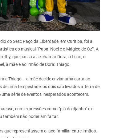
dio do Sesc Paço da Liberdade, em Curitiba, foi a
tística do musical “Papai Noel e o Mágico de Oz”. A
orothy, que passa a se chamar Dora, o Leão, o
l, à mãe e ao irmão de Dora: Thiago.
ra e Thiago – a mãe decide enviar uma carta ao
ois de uma tempestade, os dois são levados à Terra de
 e uma série de eventos inesperados acontecem.
naense, com expressões como “piá do djanho” e o
çu também não poderiam faltar.
 que representassem o laço familiar entre irmãos.