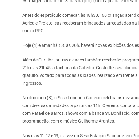
As imagens foram utilizadas na projeção mapeada e fizeram
Antes do espetáculo começar, às 18h30, 160 crianças atendida
Acrica e Projeto Isas receberam brinquedos arrecadados n
com a RPC.
Hoje (4) e amanhã (5), às 20h, haverá novas exibições dos e
Além de Curitiba, outras cidades também receberão programa
21h e às 21h45, a fachada da Catedral Cristo Rei será ilumi
gratuito, voltado para todas as idades, realizado em frente a
ingressos.
No domingo (8), o Sesc Londrina Cadeião celebra os dez ano
com diversas atividades, a partir das 14h. O evento contará c
com Rafael de Barros, shows com a banda Sr. Bonifácio, com
programação, com o músico Guilherme Arantes.
Nos dias 11, 12 e 13, é a vez do Sesc Estação Saudade, em Po