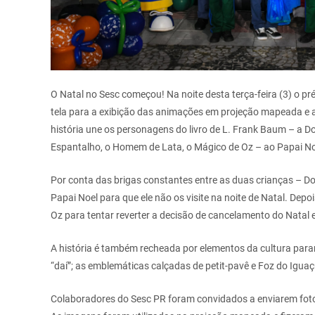
O Natal no Sesc começou! Na noite desta terça-feira (3) o pré
tela para a exibição das animações em projeção mapeada e ar
história une os personagens do livro de L. Frank Baum – a D
Espantalho, o Homem de Lata, o Mágico de Oz – ao Papai Noe
Por conta das brigas constantes entre as duas crianças – Do
Papai Noel para que ele não os visite na noite de Natal. Dep
Oz para tentar reverter a decisão de cancelamento do Natal
A história é também recheada por elementos da cultura para
“daí”; as emblemáticas calçadas de petit-pavê e Foz do Igua
Colaboradores do Sesc PR foram convidados a enviarem fotos