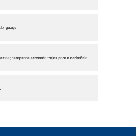
do Iguaçu
bertas; campanha arrecada trajes para a cerimônia
6