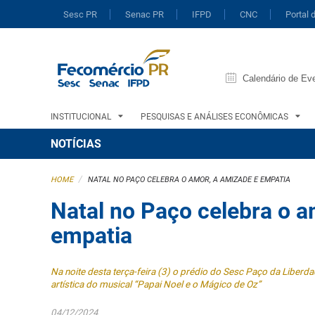
Sesc PR
Senac PR
IFPD
CNC
Portal 
Calendário de Ev
INSTITUCIONAL
PESQUISAS E ANÁLISES ECONÔMICAS
NOTÍCIAS
/
HOME
NATAL NO PAÇO CELEBRA O AMOR, A AMIZADE E EMPATIA
Natal no Paço celebra o a
empatia
Na noite desta terça-feira (3) o prédio do Sesc Paço da Liberda
artística do musical “Papai Noel e o Mágico de Oz”
04/12/2024