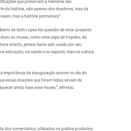
stituições que preservam a memória são
arte da história, não apenas dos doadores, mas da
passam, mas a história permanece”.
lberto de Sotti Lopes fez questão de estar presente
que doou ao museu, como uma capa de tropeiro, da
tava intacto, jamais havia sido usado por seu
 na educação, na saúde e no esporte, mas na cultura
ou a importância da inauguração ocorrer no dia do
que essas doações que foram feitas sirvam de
quecer ainda mais esse museu”, afirmou.
a dos comerciários, utilizados na prática produtiva