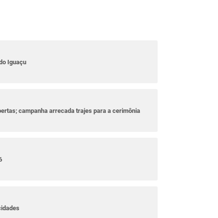
do Iguaçu
bertas; campanha arrecada trajes para a cerimônia
6
cidades