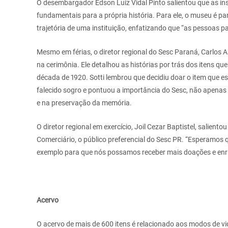
O desembargador Edson Luiz Vidal Pinto salientou que as in
fundamentais para a própria história. Para ele, o museu é p
trajetória de uma instituição, enfatizando que “as pessoas 
Mesmo em férias, o diretor regional do Sesc Paraná, Carlos A
na cerimônia. Ele detalhou as histórias por trás dos itens 
década de 1920. Sotti lembrou que decidiu doar o item que es
falecido sogro e pontuou a importância do Sesc, não apenas
e na preservação da memória.
O diretor regional em exercício, Joil Cezar Baptistel, salient
Comerciário, o público preferencial do Sesc PR. “Esperamos 
exemplo para que nós possamos receber mais doações e enri
Acervo
O acervo de mais de 600 itens é relacionado aos modos de vid